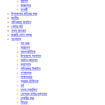
কাশিল
কাঞ্চনপুর
ফুলকী
উপজেলার বাইরের খবর
জাতীয়
পত্রিকায় বাসাইল
খেলার মাঠ
তথ্য বাতায়ন
জরুরি ফোন নম্বর
অন্যান্য
সব খবর
সারাদেশ
আন্তর্জাতিক
উপজেলা প্রশাসন
আইন-আদালত
ক্যাম্পাস
পত্রিকায় টাঙ্গাইল
গণমাধ্যম
সাক্ষাৎকার
স্বাস্থ্য-চিকিৎসা
ধর্ম
তথ্য-প্রযুক্তি
ফেসবুক কর্নার-মুক্তমত
চাকরির খবর
ফিচার