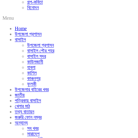
গল্প-কবিতা
বিনোদন
Menu
Home
উপজেলা প্রশাসন
বাসাইল
উপজেলা প্রশাসন
বাসাইল পৌর শহর
বাসাইল সদর
কাউলজানী
হাবলা
কাশিল
কাঞ্চনপুর
ফুলকী
উপজেলার বাইরের খবর
জাতীয়
পত্রিকায় বাসাইল
খেলার মাঠ
তথ্য বাতায়ন
জরুরি ফোন নম্বর
অন্যান্য
সব খবর
সারাদেশ