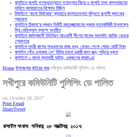
বাসাইলে জুলাই গণঅভ্যুত্থানে গণহত্যার বিচার ও জুলাই সনদ বাস্তবায়নের
দাবিতে জামায়াতের বিক্ষোভ মিছিল
টাঙ্গাইলে ‘বাংলা কিউআর’ ব্যবহারে জনসচেতনতা বৃদ্ধিতে রূপালী ব্যাংকের
প্রচারণা
বাসাইলে ঠিকানা’র প্রধান নির্বাহী মাছুদুজ্জামানের প্রথম মৃত্যুবার্ষিকী উপলক্ষ্যে
ফ্রি মেডিক্যাল ক্যাম্প অনুষ্ঠিত
বাসাইলে কাউলজানী ইউনিয়ন আওয়ামী লীগের সাবেক সভাপতি আনিছ ভেন্ডার
গ্রেফতার
বাসাইলে সুন্দরী খালের পুনঃখননের কাজ বন্ধ, ফেরত গেলো সোয়া কোটি টাকা
বাসাইল পৌর এলাকায় ৩শ’ মিটার চায়না দুয়ারী জাল জব্দ; পুড়িয়ে ধ্বংস
বাসাইলে ২ মাদক ব্যবসায়ী আটক, একজনের কারাদণ্ড
Home
উপজেলার বাইরের খবর
সখীপুরে কমিউনিটি পুলিশিং ডে পালিত
সখীপুরে কমিউনিটি পুলিশিং ডে পালিত
on:
October 28, 2017
Print
Email
Share
Tweet
বাসাইল
সংবাদ
:
শনি
বার
,
২
৮
অক্টোবর
,
২০১৭
: