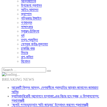
আন্তর্জাতিক
উপজেলা প্রশাসন
আইন-আদালত
ক্যাম্পাস
পত্রিকায় টাঙ্গাইল
গণমাধ্যম
সাক্ষাৎকার
স্বাস্থ্য-চিকিৎসা
ধর্ম
তথ্য-প্রযুক্তি
ফেসবুক কর্নার-মুক্তমত
চাকরির খবর
ফিচার
গল্প-কবিতা
বিনোদন
BREAKING NEWS
আরেকটি বিপ্লব আসন্ন, দেশবাসীকে প্রস্তুতির আহ্বান জানালেন জামায়াত
আমির
ফ্যাসিবাদবিরোধী আন্দোলনে হত্যাকাণ্ডের বিচার হবে স্বচ্ছ ও বিশ্বাসযোগ্য:
প্রধানমন্ত্রী
‘জুলাই গণঅভ্যুত্থান স্মৃতি জাদুঘর’ উদ্বোধন করলেন প্রধানমন্ত্রী