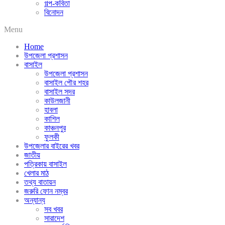
গল্প-কবিতা
বিনোদন
Menu
Home
উপজেলা প্রশাসন
বাসাইল
উপজেলা প্রশাসন
বাসাইল পৌর শহর
বাসাইল সদর
কাউলজানী
হাবলা
কাশিল
কাঞ্চনপুর
ফুলকী
উপজেলার বাইরের খবর
জাতীয়
পত্রিকায় বাসাইল
খেলার মাঠ
তথ্য বাতায়ন
জরুরি ফোন নম্বর
অন্যান্য
সব খবর
সারাদেশ