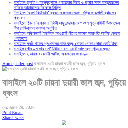
বাসাইলে জুলাই গণঅভ্যুত্থানে গণহত্যার বিচার ও জুলাই সনদ বাস্তবায়নের
দাবিতে জামায়াতের বিক্ষোভ মিছিল
টাঙ্গাইলে ‘বাংলা কিউআর’ ব্যবহারে জনসচেতনতা বৃদ্ধিতে রূপালী ব্যাংকের
প্রচারণা
বাসাইলে ঠিকানা’র প্রধান নির্বাহী মাছুদুজ্জামানের প্রথম মৃত্যুবার্ষিকী উপলক্ষ্যে
ফ্রি মেডিক্যাল ক্যাম্প অনুষ্ঠিত
বাসাইলে কাউলজানী ইউনিয়ন আওয়ামী লীগের সাবেক সভাপতি আনিছ ভেন্ডার
গ্রেফতার
বাসাইলে সুন্দরী খালের পুনঃখননের কাজ বন্ধ, ফেরত গেলো সোয়া কোটি টাকা
বাসাইল পৌর এলাকায় ৩শ’ মিটার চায়না দুয়ারী জাল জব্দ; পুড়িয়ে ধ্বংস
বাসাইলে ২ মাদক ব্যবসায়ী আটক, একজনের কারাদণ্ড
Home
slider post
বাসাইলে ২০টি চায়না দুয়ারী জাল জব্দ, পুড়িয়ে ধ্বংস
বাসাইলে ২০টি চায়না দুয়ারী জাল জব্দ, পুড়িয়ে
ধ্বংস
on:
June 29, 2026
Print
Email
Share
Tweet