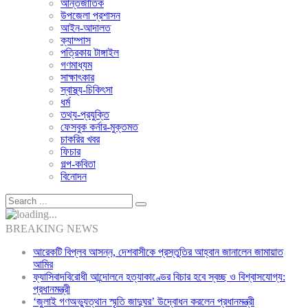
আন্তর্জাতিক
উপজেলা প্রশাসন
আইন-আদালত
ক্যাম্পাস
পত্রিকায় টাঙ্গাইল
গণমাধ্যম
সাক্ষাৎকার
স্বাস্থ্য-চিকিৎসা
ধর্ম
তথ্য-প্রযুক্তি
ফেসবুক কর্নার-মুক্তমত
চাকরির খবর
ফিচার
গল্প-কবিতা
বিনোদন
BREAKING NEWS
আরেকটি বিপ্লব আসন্ন, দেশবাসীকে প্রস্তুতির আহ্বান জানালেন জামায়াত
আমির
ফ্যাসিবাদবিরোধী আন্দোলনে হত্যাকাণ্ডের বিচার হবে স্বচ্ছ ও বিশ্বাসযোগ্য:
প্রধানমন্ত্রী
‘জুলাই গণঅভ্যুত্থান স্মৃতি জাদুঘর’ উদ্বোধন করলেন প্রধানমন্ত্রী