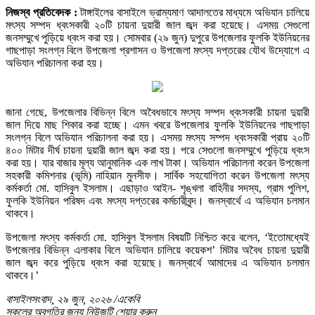
নিজস্ব প্রতিবেদক :
টাঙ্গাইলের বাসাইলে ভ্রাম্যমাণ আদালতের মাধ্যমে অভিযান চালিয়ে
মৎস্য সম্পদ ধ্বংসকারী ২০টি চায়না দুয়ারী জাল জব্দ করা হয়েছে। এসময় সেগুলো
জনসম্মুখে পুড়িয়ে ধ্বংস করা হয়। সোমবার (২৯ জুন) দুপুরে উপজেলার ফুলকি ইউনিয়নের
গাছপাড়া সংলগ্ন বিলে উপজেলা প্রশাসন ও উপজেলা মৎস্য দপ্তরের যৌথ উদ্যোগে এ
অভিযান পরিচালনা করা হয়।
জানা গেছে, উপজেলার বিভিন্ন বিলে অবৈধভাবে মৎস্য সম্পদ ধ্বংসকারী চায়না দুয়ারী
জাল দিয়ে মাছ শিকার করা হচ্ছে। এমন খবরে উপজেলার ফুলকি ইউনিয়নের গাছপাড়া
সংলগ্ন বিলে অভিযান পরিচালনা করা হয়। এসময়
মৎস্য সম্পদ ধ্বংসকারী প্রায় ২০টি
৪০০ মিটার দীর্ঘ চায়না দুয়ারী জাল জব্দ করা হয়। পরে সেগুলো জনসম্মুখে পুড়িয়ে ধ্বংস
করা হয়। যার বাজার মূল্য আনুমানিক এক লাখ টাকা। অভিযান পরিচালনা করেন উপজেলা
সহকারী কমিশনার (ভূমি) নাহিয়ান মুনসীফ। সার্বিক সহযোগিতা করেন উপজেলা মৎস্য
কর্মকর্তা মো. হাসিবুল ইসলাম। এছাড়াও আইন- শৃঙ্খলা বাহিনীর সদস্য, গ্রাম পুলিশ,
ফুলকি ইউনিয়ন পরিষদ এবং মৎস্য দপ্তরের কর্মচারীবৃন্দ। জনস্বার্থে এ অভিযান চলমান
থাকবে।
উপজেলা মৎস্য কর্মকর্তা মো. হাসিবুল ইসলাম বিষয়টি নিশ্চিত করে বলেন, ‘ইতোমধ্যেই
উপজেলার বিভিন্ন এলাকার বিলে অভিযান চালিয়ে কয়েকশ’ মিটার অবৈধ চায়না দুয়ারী
জাল জব্দ করে পুড়িয়ে ধ্বংস করা হয়েছে। জনস্বার্থে আমাদের এ অভিযান চলমান
থাকবে।’
বাসাইলসংবাদ, ২৯ জুন, ২০২৬ /একেবি
সকলের অবগতির জন্য নিউজটি শেয়ার করুন