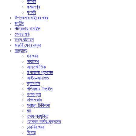
কাশিল
কাঞ্চনপুর
ফুলকী
উপজেলার বাইরের খবর
জাতীয়
পত্রিকায় বাসাইল
খেলার মাঠ
তথ্য বাতায়ন
জরুরি ফোন নম্বর
অন্যান্য
সব খবর
সারাদেশ
আন্তর্জাতিক
উপজেলা প্রশাসন
আইন-আদালত
ক্যাম্পাস
পত্রিকায় টাঙ্গাইল
গণমাধ্যম
সাক্ষাৎকার
স্বাস্থ্য-চিকিৎসা
ধর্ম
তথ্য-প্রযুক্তি
ফেসবুক কর্নার-মুক্তমত
চাকরির খবর
ফিচার