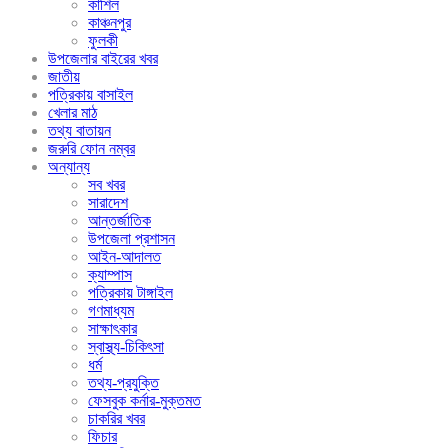
কাশিল
কাঞ্চনপুর
ফুলকী
উপজেলার বাইরের খবর
জাতীয়
পত্রিকায় বাসাইল
খেলার মাঠ
তথ্য বাতায়ন
জরুরি ফোন নম্বর
অন্যান্য
সব খবর
সারাদেশ
আন্তর্জাতিক
উপজেলা প্রশাসন
আইন-আদালত
ক্যাম্পাস
পত্রিকায় টাঙ্গাইল
গণমাধ্যম
সাক্ষাৎকার
স্বাস্থ্য-চিকিৎসা
ধর্ম
তথ্য-প্রযুক্তি
ফেসবুক কর্নার-মুক্তমত
চাকরির খবর
ফিচার