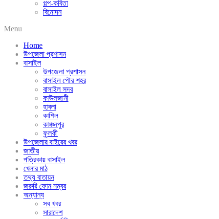
গল্প-কবিতা
বিনোদন
Menu
Home
উপজেলা প্রশাসন
বাসাইল
উপজেলা প্রশাসন
বাসাইল পৌর শহর
বাসাইল সদর
কাউলজানী
হাবলা
কাশিল
কাঞ্চনপুর
ফুলকী
উপজেলার বাইরের খবর
জাতীয়
পত্রিকায় বাসাইল
খেলার মাঠ
তথ্য বাতায়ন
জরুরি ফোন নম্বর
অন্যান্য
সব খবর
সারাদেশ