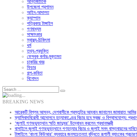
আন্তর্জাতিক
উপজেলা প্রশাসন
আইন-আদালত
ক্যাম্পাস
পত্রিকায় টাঙ্গাইল
গণমাধ্যম
সাক্ষাৎকার
স্বাস্থ্য-চিকিৎসা
ধর্ম
তথ্য-প্রযুক্তি
ফেসবুক কর্নার-মুক্তমত
চাকরির খবর
ফিচার
গল্প-কবিতা
বিনোদন
BREAKING NEWS
আরেকটি বিপ্লব আসন্ন, দেশবাসীকে প্রস্তুতির আহ্বান জানালেন জামায়াত আমির
ফ্যাসিবাদবিরোধী আন্দোলনে হত্যাকাণ্ডের বিচার হবে স্বচ্ছ ও বিশ্বাসযোগ্য: প্রধানমন
‘জুলাই গণঅভ্যুত্থান স্মৃতি জাদুঘর’ উদ্বোধন করলেন প্রধানমন্ত্রী
বাসাইলে জুলাই গণঅভ্যুত্থানে গণহত্যার বিচার ও জুলাই সনদ বাস্তবায়নের দাবিত
টাঙ্গাইলে ‘বাংলা কিউআর’ ব্যবহারে জনসচেতনতা বৃদ্ধিতে রূপালী ব্যাংকের প্রচারণ