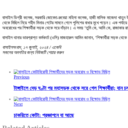
বাসাইল ডিগ্রী কলেজ, সরকারি জোবেদা-রুবেয়া মহিলা কলেজ, হাজী মালিক মাজেদা খাতুন উচ
থেকে মিছিল নিয়ে শহীদ মিনার গেটের সামনে গেলে পুলিশের বাধার মুখে পড়েন। এক পর্যায়ে 
অবরোধের পর শিক্ষার্থীরা সড়ক থেকে সরে দাঁড়ান। এ সময় ‘তুমি কে, আমি কে, রাজাকার র
বাসাইল থানার ভারপ্রাপ্ত কর্মকর্তা (ওসি) মাজহারুল আমিন জানান, ‘শিক্ষার্থীরা সড়ক
বাসাইলসংবাদ, ১৭ জুলাই, ২০২৪ / একেবি
সকলের অবগতির জন্য নিউজটি শেয়ার করুন
Previous
টাঙ্গাইলে দেড় ঘণ্টা পর মহাসড়ক থেকে সরে গেল শিক্ষার্থীরা; যান চ
Next
চাকরিতে কোটা: প্রজ্ঞাপনে যা আছে
Related Articles