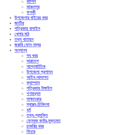
কাশিল
কাঞ্চনপুর
ফুলকী
উপজেলার বাইরের খবর
জাতীয়
পত্রিকায় বাসাইল
খেলার মাঠ
তথ্য বাতায়ন
জরুরি ফোন নম্বর
অন্যান্য
সব খবর
সারাদেশ
আন্তর্জাতিক
উপজেলা প্রশাসন
আইন-আদালত
ক্যাম্পাস
পত্রিকায় টাঙ্গাইল
গণমাধ্যম
সাক্ষাৎকার
স্বাস্থ্য-চিকিৎসা
ধর্ম
তথ্য-প্রযুক্তি
ফেসবুক কর্নার-মুক্তমত
চাকরির খবর
ফিচার