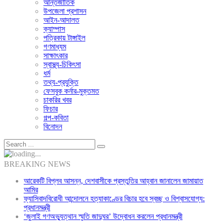
আন্তর্জাতিক
উপজেলা প্রশাসন
আইন-আদালত
ক্যাম্পাস
পত্রিকায় টাঙ্গাইল
গণমাধ্যম
সাক্ষাৎকার
স্বাস্থ্য-চিকিৎসা
ধর্ম
তথ্য-প্রযুক্তি
ফেসবুক কর্নার-মুক্তমত
চাকরির খবর
ফিচার
গল্প-কবিতা
বিনোদন
BREAKING NEWS
আরেকটি বিপ্লব আসন্ন, দেশবাসীকে প্রস্তুতির আহ্বান জানালেন জামায়াত
আমির
ফ্যাসিবাদবিরোধী আন্দোলনে হত্যাকাণ্ডের বিচার হবে স্বচ্ছ ও বিশ্বাসযোগ্য:
প্রধানমন্ত্রী
‘জুলাই গণঅভ্যুত্থান স্মৃতি জাদুঘর’ উদ্বোধন করলেন প্রধানমন্ত্রী