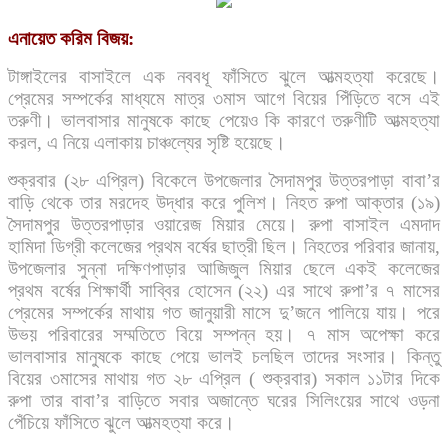
এনায়েত করিম বিজয়:
টাঙ্গাইলের বাসাইলে এক নববধূ ফাঁসিতে ঝুলে আত্মহত্যা করেছে।
প্রেমের সম্পর্কের মাধ্যমে মাত্র ৩মাস আগে বিয়ের পিঁড়িতে বসে এই
তরুণী। ভালবাসার মানুষকে কাছে পেয়েও কি কারণে তরুণীটি আত্মহত্যা
করল, এ নিয়ে এলাকায় চাঞ্চল্যের সৃষ্টি হয়েছে।
শুক্রবার (২৮ এপ্রিল) বিকেলে উপজেলার সৈদামপুর উত্তরপাড়া বাবা’র
বাড়ি থেকে তার মরদেহ উদ্ধার করে পুলিশ। নিহত রুপা আক্তার (১৯)
সৈদামপুর উত্তরপাড়ার ওয়ারেজ মিয়ার মেয়ে। রুপা বাসাইল এমদাদ
হামিদা ডিগ্রী কলেজের প্রথম বর্ষের ছাত্রী ছিল। নিহতের পরিবার জানায়,
উপজেলার সুন্না দক্ষিণপাড়ার আজিজুল মিয়ার ছেলে একই কলেজের
প্রথম বর্ষের শিক্ষার্থী সাব্বির হোসেন (২২) এর সাথে রুপা’র ৭ মাসের
প্রেমের সম্পর্কের মাথায় গত জানুয়ারী মাসে দু’জনে পালিয়ে যায়। পরে
উভয় পরিবারের সম্মতিতে বিয়ে সম্পন্ন হয়। ৭ মাস অপেক্ষা করে
ভালবাসার মানুষকে কাছে পেয়ে ভালই চলছিল তাদের সংসার। কিন্তু
বিয়ের ৩মাসের মাথায় গত ২৮ এপ্রিল ( শুক্রবার) সকাল ১১টার দিকে
রুপা তার বাবা’র বাড়িতে সবার অজান্তে ঘরের সিলিংয়ের সাথে ওড়না
পেঁচিয়ে ফাঁসিতে ঝুলে আত্মহত্যা করে।