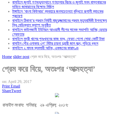
বাসাইলে জুলাই গণঅভ্যুত্থানে গণহত্যার বিচার ও জুলাই সনদ বাস্তবায়নের
দাবিতে জামায়াতের বিক্ষোভ মিছিল
টাঙ্গাইলে ‘বাংলা কিউআর’ ব্যবহারে জনসচেতনতা বৃদ্ধিতে রূপালী ব্যাংকের
প্রচারণা
বাসাইলে ঠিকানা’র প্রধান নির্বাহী মাছুদুজ্জামানের প্রথম মৃত্যুবার্ষিকী উপলক্ষ্যে
ফ্রি মেডিক্যাল ক্যাম্প অনুষ্ঠিত
বাসাইলে কাউলজানী ইউনিয়ন আওয়ামী লীগের সাবেক সভাপতি আনিছ ভেন্ডার
গ্রেফতার
বাসাইলে সুন্দরী খালের পুনঃখননের কাজ বন্ধ, ফেরত গেলো সোয়া কোটি টাকা
বাসাইল পৌর এলাকায় ৩শ’ মিটার চায়না দুয়ারী জাল জব্দ; পুড়িয়ে ধ্বংস
বাসাইলে ২ মাদক ব্যবসায়ী আটক, একজনের কারাদণ্ড
Home
slider post
প্রেম করে বিয়ে, অতঃপর ‘আত্মহত্যা’
প্রেম করে বিয়ে, অতঃপর ‘আত্মহত্যা’
on:
April 29, 2017
Print
Email
Share
Tweet
বাসাইল
সংবাদ
:
শনিবার
,
২৯ এপ্রিল
,
২০১৭
: