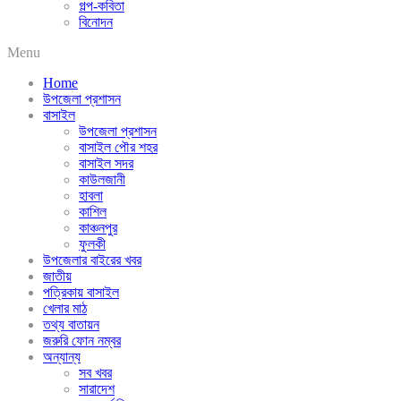
গল্প-কবিতা
বিনোদন
Menu
Home
উপজেলা প্রশাসন
বাসাইল
উপজেলা প্রশাসন
বাসাইল পৌর শহর
বাসাইল সদর
কাউলজানী
হাবলা
কাশিল
কাঞ্চনপুর
ফুলকী
উপজেলার বাইরের খবর
জাতীয়
পত্রিকায় বাসাইল
খেলার মাঠ
তথ্য বাতায়ন
জরুরি ফোন নম্বর
অন্যান্য
সব খবর
সারাদেশ