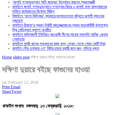
‘জুলাই গণঅভ্যুত্থান স্মৃতি জাদুঘর’ উদ্বোধন করলেন প্রধানমন্ত্রী
বাসাইলে জুলাই গণঅভ্যুত্থানে গণহত্যার বিচার ও জুলাই সনদ বাস্তবায়নের
দাবিতে জামায়াতের বিক্ষোভ মিছিল
টাঙ্গাইলে ‘বাংলা কিউআর’ ব্যবহারে জনসচেতনতা বৃদ্ধিতে রূপালী ব্যাংকের
প্রচারণা
বাসাইলে ঠিকানা’র প্রধান নির্বাহী মাছুদুজ্জামানের প্রথম মৃত্যুবার্ষিকী উপলক্ষ্যে
ফ্রি মেডিক্যাল ক্যাম্প অনুষ্ঠিত
বাসাইলে কাউলজানী ইউনিয়ন আওয়ামী লীগের সাবেক সভাপতি আনিছ ভেন্ডার
গ্রেফতার
বাসাইলে সুন্দরী খালের পুনঃখননের কাজ বন্ধ, ফেরত গেলো সোয়া কোটি টাকা
বাসাইল পৌর এলাকায় ৩শ’ মিটার চায়না দুয়ারী জাল জব্দ; পুড়িয়ে ধ্বংস
Home
slider post
দক্ষিণা দুয়ারে বইছে ফাগুনের হাওয়া
দক্ষিণা দুয়ারে বইছে ফাগুনের হাওয়া
on:
February 13, 2018
Print
Email
Share
Tweet
বাসাইল
সংবাদ
:
মঙ্গলবার
,
১৩ ফেব্রুয়ারি,
২০১৮
: