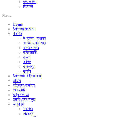
গল্প-কবিতা
বিনোদন
Menu
Home
উপজেলা প্রশাসন
বাসাইল
উপজেলা প্রশাসন
বাসাইল পৌর শহর
বাসাইল সদর
কাউলজানী
হাবলা
কাশিল
কাঞ্চনপুর
ফুলকী
উপজেলার বাইরের খবর
জাতীয়
পত্রিকায় বাসাইল
খেলার মাঠ
তথ্য বাতায়ন
জরুরি ফোন নম্বর
অন্যান্য
সব খবর
সারাদেশ