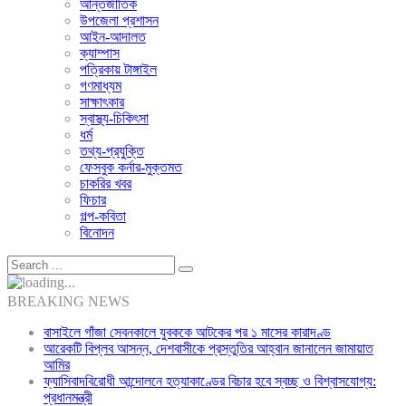
আন্তর্জাতিক
উপজেলা প্রশাসন
আইন-আদালত
ক্যাম্পাস
পত্রিকায় টাঙ্গাইল
গণমাধ্যম
সাক্ষাৎকার
স্বাস্থ্য-চিকিৎসা
ধর্ম
তথ্য-প্রযুক্তি
ফেসবুক কর্নার-মুক্তমত
চাকরির খবর
ফিচার
গল্প-কবিতা
বিনোদন
BREAKING NEWS
বাসাইলে গাঁজা সেবনকালে যুবককে আটকের পর ১ মাসের কারাদণ্ড
আরেকটি বিপ্লব আসন্ন, দেশবাসীকে প্রস্তুতির আহ্বান জানালেন জামায়াত
আমির
ফ্যাসিবাদবিরোধী আন্দোলনে হত্যাকাণ্ডের বিচার হবে স্বচ্ছ ও বিশ্বাসযোগ্য:
প্রধানমন্ত্রী