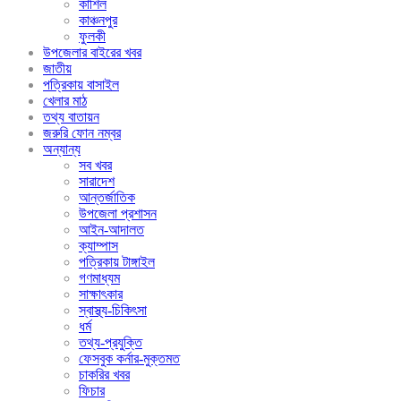
কাশিল
কাঞ্চনপুর
ফুলকী
উপজেলার বাইরের খবর
জাতীয়
পত্রিকায় বাসাইল
খেলার মাঠ
তথ্য বাতায়ন
জরুরি ফোন নম্বর
অন্যান্য
সব খবর
সারাদেশ
আন্তর্জাতিক
উপজেলা প্রশাসন
আইন-আদালত
ক্যাম্পাস
পত্রিকায় টাঙ্গাইল
গণমাধ্যম
সাক্ষাৎকার
স্বাস্থ্য-চিকিৎসা
ধর্ম
তথ্য-প্রযুক্তি
ফেসবুক কর্নার-মুক্তমত
চাকরির খবর
ফিচার