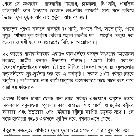
গেছে সে উৎসবের। রাজধানীর শাহবাগ, চারুকলা, টিএসসি, পাবলিক
লাইব্রেরি আর উদ্যানে উদ্যানে নর-নারীর বাসন্তী সাজ মনে করিয়ে
দিচ্ছে- ফুল ফুটুক আর নাই ফুটুক, আজ বসন্ত।
বসন্তের প্রথম সকালে বাসন্তী রং শাড়ি, কপালে টিপ, হাতে চুড়ি, পায়ে
নুপুর, খোঁপায় ফুল জড়িয়ে বেরিয়ে পড়বে তরুণীর দল। পাঞ্জাবি, ফতুয়া পরা
ছেলেরাও সঙ্গী হবে বসন্তবরণের বিভিন্ন আয়োজনে।
২২ বছরের ধারাবাহিকতায় এবারও রাজধানীতে বসন্ত উৎসবের আয়োজন
করেছে জাতীয় বসন্ত উদযাপন পরিষদ। ‘এসো মিলি প্রাণের
উৎসবে’প্রতিপাদ্যে সকাল ৭টা ৫০ মিনিটে চারুকলা অনুষদের বকুলতলায়
যন্ত্রসঙ্গীতের সুর-মূর্ছনায় শুরু হয় এ কর্মসূচি। সকাল ১০টা পর্যন্ত চলবে
অনুষ্ঠান। বর্ণিলসাজে নানা বয়সী মানুষের অংশগ্রহণে নাচে-গানে বরণ করে
নেয়া হয় ফাগুনকে।
এছাড়া বিকাল চারটা থেকে রাত নয়টা পর্যন্ত একযোগে অনুষ্ঠান চলবে
চারুকলার বকুলতলা, পুরান ঢাকার বাহাদুর শাহ পার্ক, ধানমন্ডির রবীন্দ্র
সরোবর এবং উত্তরার ৩নং সেক্টরের রবীন্দ্র সরণির উন্মুক্ত মঞ্চে। সে
মঞ্চে হাজারো কণ্ঠে একসঙ্গে ধ্বণিত হবে, বসন্ত এসে গেছে!
ঋতুরাজ বসন্তের আগমনে ফুলে ফুলে ভরে গেছে বাংলার সবুজ প্রান্তর।