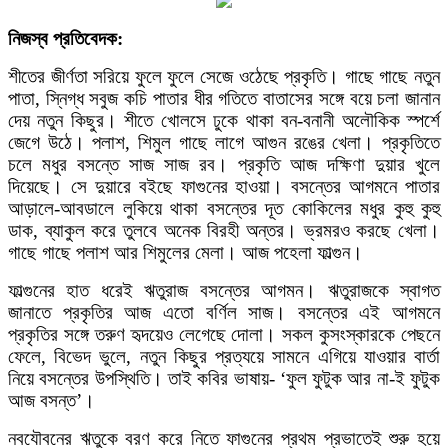
নিজস্ব প্রতিবেদক:
শীতের জীর্ণতা সরিয়ে ফুলে ফুলে সেজে ওঠেছে প্রকৃতি। গাছে গাছে নতুন
পাতা, স্নিগ্ধ সবুজ কচি পাতার ধীর গতিতে বাতাসের সঙ্গে বয়ে চলা জানান
দেয় নতুন কিছুর। শীতে খোলসে ঢুকে থাকা বন-বনানী অলৌকিক স্পর্শে
জেগে উঠে। পলাশ, শিমুল গাছে লাগে আগুন রঙের খেলা। প্রকৃতিতে
চলে মধুর বসন্তে সাজ সাজ রব। প্রকৃতি আজ দক্ষিণা দুয়ার খুলে
দিয়েছে। সে দুয়ারে বইছে ফাগুনের হাওয়া। বসন্তের আগমনে পাতার
আড়ালে-আবডালে লুকিয়ে থাকা বসন্তের দূত কোকিলের মধুর কুহু কুহু
ডাক, ব্যাকুল করে তুলবে অনেক বিরহী অন্তর। ভ্রমরও করছে খেলা।
গাছে গাছে পলাশ আর শিমুলের মেলা। আজ পহেলা ফাল্গুন।
ফাল্গুনের হাত ধরেই ঋতুরাজ বসন্তের আগমন। ঋতুরাজকে স্বাগত
জানাতে প্রকৃতির আজ এতো বর্ণিল সাজ। বসন্তের এই আগমনে
প্রকৃতির সঙ্গে তরুণ হৃদয়েও লেগেছে দোলা। সকল কুসংস্কারকে পেছনে
ফেলে, বিভেদ ভুলে, নতুন কিছুর প্রত্যয়ে সামনে এগিয়ে যাওয়ার বার্তা
নিয়ে বসন্তের উপস্থিতি। তাই কবির ভাষায়- ‘ফুল ফুটুক আর না-ই ফুটুক
আজ বসন্ত’।
নবযৌবনের ঋতুকে বরণ করে নিতে ফাগুনের প্রথম প্রভাতেই শুরু হয়ে