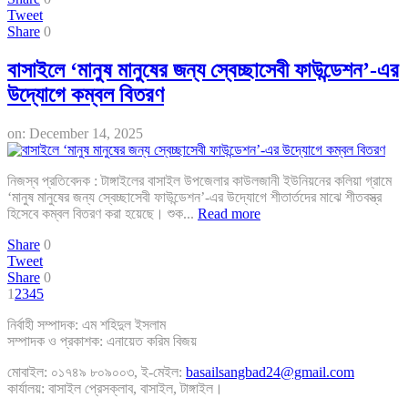
Tweet
Share
0
বাসাইলে ‘মানুষ মানুষের জন্য স্বেচ্ছাসেবী ফাউন্ডেশন’-এর
উদ্যোগে কম্বল বিতরণ
on:
December 14, 2025
নিজস্ব প্রতিবেদক : টাঙ্গাইলের বাসাইল উপজেলার কাউলজানী ইউনিয়নের কলিয়া গ্রামে
‘মানুষ মানুষের জন্য স্বেচ্ছাসেবী ফাউন্ডেশন’-এর উদ্যোগে শীতার্তদের মাঝে শীতবস্ত্র
হিসেবে কম্বল বিতরণ করা হয়েছে। শুক...
Read more
Share
0
Tweet
Share
0
1
2
3
4
5
নির্বাহী সম্পাদক: এম শহিদুল ইসলাম
সম্পাদক ও প্রকাশক: এনায়েত করিম বিজয়
মোবাইল: ০১৭৪৯ ৮০৯০০৩, ই-মেইল:
basailsangbad24@gmail.com
কার্যালয়: বাসাইল প্রেসক্লাব, বাসাইল, টাঙ্গাইল।