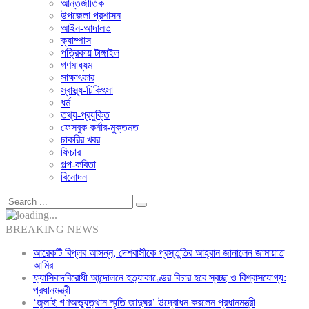
আন্তর্জাতিক
উপজেলা প্রশাসন
আইন-আদালত
ক্যাম্পাস
পত্রিকায় টাঙ্গাইল
গণমাধ্যম
সাক্ষাৎকার
স্বাস্থ্য-চিকিৎসা
ধর্ম
তথ্য-প্রযুক্তি
ফেসবুক কর্নার-মুক্তমত
চাকরির খবর
ফিচার
গল্প-কবিতা
বিনোদন
BREAKING NEWS
আরেকটি বিপ্লব আসন্ন, দেশবাসীকে প্রস্তুতির আহ্বান জানালেন জামায়াত
আমির
ফ্যাসিবাদবিরোধী আন্দোলনে হত্যাকাণ্ডের বিচার হবে স্বচ্ছ ও বিশ্বাসযোগ্য:
প্রধানমন্ত্রী
‘জুলাই গণঅভ্যুত্থান স্মৃতি জাদুঘর’ উদ্বোধন করলেন প্রধানমন্ত্রী