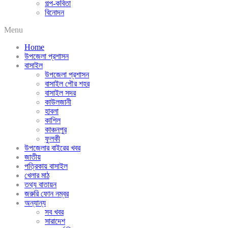
গল্প-কবিতা
বিনোদন
Menu
Home
উপজেলা প্রশাসন
বাসাইল
উপজেলা প্রশাসন
বাসাইল পৌর শহর
বাসাইল সদর
কাউলজানী
হাবলা
কাশিল
কাঞ্চনপুর
ফুলকী
উপজেলার বাইরের খবর
জাতীয়
পত্রিকায় বাসাইল
খেলার মাঠ
তথ্য বাতায়ন
জরুরি ফোন নম্বর
অন্যান্য
সব খবর
সারাদেশ