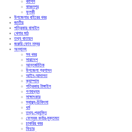
কাশিল
কাঞ্চনপুর
ফুলকী
উপজেলার বাইরের খবর
জাতীয়
পত্রিকায় বাসাইল
খেলার মাঠ
তথ্য বাতায়ন
জরুরি ফোন নম্বর
অন্যান্য
সব খবর
সারাদেশ
আন্তর্জাতিক
উপজেলা প্রশাসন
আইন-আদালত
ক্যাম্পাস
পত্রিকায় টাঙ্গাইল
গণমাধ্যম
সাক্ষাৎকার
স্বাস্থ্য-চিকিৎসা
ধর্ম
তথ্য-প্রযুক্তি
ফেসবুক কর্নার-মুক্তমত
চাকরির খবর
ফিচার