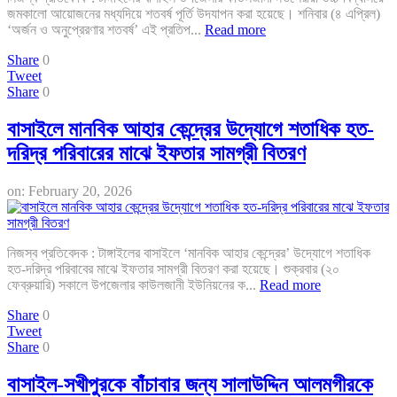
জমকালো আয়োজনের মধ্যদিয়ে শতবর্ষ পূর্তি উদযাপন করা হয়েছে। শনিবার (৪ এপ্রিল)
‘অর্জন ও অনুপ্রেরণার শতবর্ষ’ এই প্রতিপ...
Read more
Share
0
Tweet
Share
0
বাসাইলে মানবিক আহার কেন্দ্রের উদ্যোগে শতাধিক হত-
দরিদ্র পরিবারের মাঝে ইফতার সামগ্রী বিতরণ
on:
February 20, 2026
নিজস্ব প্রতিবেদক : টাঙ্গাইলের বাসাইলে ‘মানবিক আহার কেন্দ্রের’ উদ্যোগে শতাধিক
হত-দরিদ্র পরিবাবের মাঝে ইফতার সামগ্রী বিতরণ করা হয়েছে। শুক্রবার (২০
ফেব্রুয়ারি) সকালে উপজেলার কাউলজানী ইউনিয়নের ক...
Read more
Share
0
Tweet
Share
0
বাসাইল-সখীপুরকে বাঁচাবার জন্য সালাউদ্দিন আলমগীরকে