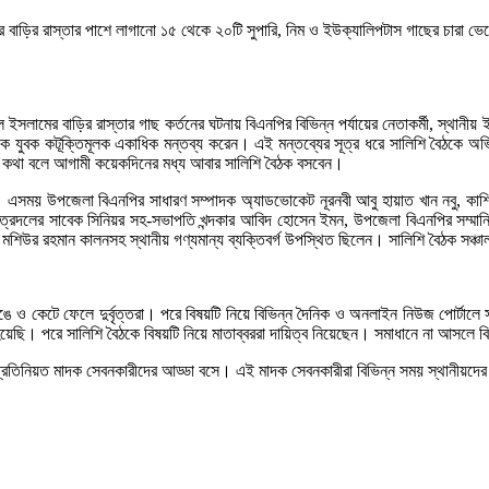
বাড়ির রাস্তার পাশে লাগানো ১৫ থেকে ২০টি সুপারি, নিম ও ইউক্যালিপটাস গাছের চারা ভেঙ
লামের বাড়ির রাস্তার গাছ কর্তনের ঘটনায় বিএনপির বিভিন্ন পর্যায়ের নেতাকর্মী, স্থানীয়
ক যুবক কটূক্তিমূলক একাধিক মন্তব্য করেন। এই মন্তব্যের সূত্র ধরে সালিশি বৈঠকে অভ
গে কথা বলে আগামী কয়েকদিনের মধ্য আবার সালিশি বৈঠক বসবেন।
সময় উপজেলা বিএনপির সাধারণ সম্পাদক অ্যাডভোকেট নূরনবী আবু হায়াত খান নবু, কাশিল
ত্রদলের সাবেক সিনিয়র সহ-সভাপতি খন্দকার আবিদ হোসেন ইমন, উপজেলা বিএনপির সম্মানি
মশিউর রহমান কালনসহ স্থানীয় গণ্যমান্য ব্যক্তিবর্গ উপস্থিত ছিলেন। সালিশি বৈঠক সঞ্চ
ে ও কেটে ফেলে দুর্বৃত্তরা। পরে বিষয়টি নিয়ে বিভিন্ন দৈনিক ও অনলাইন নিউজ পোর্টালে 
হয়েছি। পরে সালিশি বৈঠকে বিষয়টি নিয়ে মাতাব্বররা দায়িত্ব নিয়েছেন। সমাধানে না আসলে 
হলেই প্রতিনিয়ত মাদক সেবনকারীদের আড্ডা বসে। এই মাদক সেবনকারীরা বিভিন্ন সময় স্থানীয়