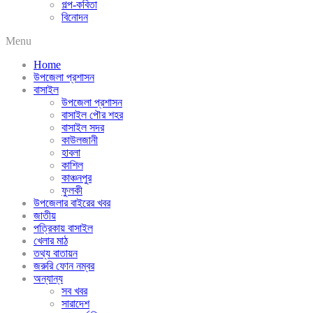
গল্প-কবিতা
বিনোদন
Menu
Home
উপজেলা প্রশাসন
বাসাইল
উপজেলা প্রশাসন
বাসাইল পৌর শহর
বাসাইল সদর
কাউলজানী
হাবলা
কাশিল
কাঞ্চনপুর
ফুলকী
উপজেলার বাইরের খবর
জাতীয়
পত্রিকায় বাসাইল
খেলার মাঠ
তথ্য বাতায়ন
জরুরি ফোন নম্বর
অন্যান্য
সব খবর
সারাদেশ