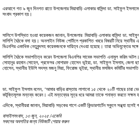
এরআগে গত ৯ জুন দিনগত রাতে উপজেলার মিয়াবাড়ি এলাকার বাসিন্দা ডা. সাইফুল ইসলামের 
সংবাদ প্রকাশ হয়।
সালিশে উপস্থিত হওয়া কয়েকজন জানান, উপজেলার মিয়াবাড়ি এলাকার বাসিন্দা ডা. সাইফুল ইস
সালিশি বৈঠকে বসা হয়। অনলাইন নিউজ পোর্টালে প্রকাশিত খবরে বিষয়টি নিয়ে স্থানীয় এ
বিএনপির একাধিক নেতৃবৃন্দসহ কয়েকজনকে দায়িত্ব দেওয়া হয়েছে। তারা অভিযুক্তের সঙ্
সালিশি বৈঠকে সভাপতিত্ব করেন উপজেলা বিএনপির সাবেক সভাপতি এনামুল করিম অটল। এ
সোহানুর রহমান সোহেল, প্রফেসর মোশারফ হোসেন ভূইয়া, ডা. সাইফুল ইসলাম, জেলা ছা
হোসেন, স্থানীয় ইউপি সদস্য মজনু মিয়া, ফিরোজ ভূইয়া, স্থানীয় মসজিদ কমিটির সভাপতি 
ডা. সাইফুল ইসলাম বলেন, ‘আমার বাড়ির রাস্তায় লাগানো ১৫ থেকে ২০টি গাছের চারা ভেঙ
কটূক্তিমূলক মন্তব্য করেন। এই মন্তব্যের সূত্র ধরে আমরা তাকে শনাক্ত করতে সক্ষম 
এদিকে, স্থানীয়রা জানান, মিয়াবাড়ি সড়কের পাশে একটি কিন্ডারগার্টেন স্কুলে সন্ধ্যা 
বাসাইলসংবাদ, ১৩ জুন, ২০২৫ /একেবি
সকলের অবগতির জন্য নিউজটি শেয়ার করুন