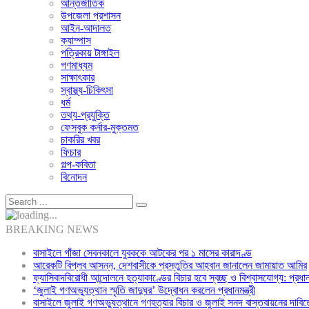
আন্তর্জাতিক
উপজেলা প্রশাসন
আইন-আদালত
ক্যাম্পাস
পত্রিকায় টাঙ্গাইল
গণমাধ্যম
সাক্ষাৎকার
স্বাস্থ্য-চিকিৎসা
ধর্ম
তথ্য-প্রযুক্তি
ফেসবুক কর্নার-মুক্তমত
চাকরির খবর
ফিচার
গল্প-কবিতা
বিনোদন
BREAKING NEWS
বাসাইলে গাঁজা সেবনকালে যুবককে আটকের পর ১ মাসের কারাদণ্ড
আরেকটি বিপ্লব আসন্ন, দেশবাসীকে প্রস্তুতির আহ্বান জানালেন জামায়াত আমির
ফ্যাসিবাদবিরোধী আন্দোলনে হত্যাকাণ্ডের বিচার হবে স্বচ্ছ ও বিশ্বাসযোগ্য: প্রধানমন
‘জুলাই গণঅভ্যুত্থান স্মৃতি জাদুঘর’ উদ্বোধন করলেন প্রধানমন্ত্রী
বাসাইলে জুলাই গণঅভ্যুত্থানে গণহত্যার বিচার ও জুলাই সনদ বাস্তবায়নের দাবিত