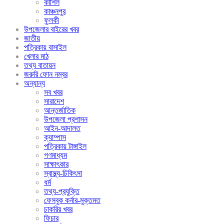
কাশিল
কাঞ্চনপুর
ফুলকী
উপজেলার বাইরের খবর
জাতীয়
পত্রিকায় বাসাইল
খেলার মাঠ
তথ্য বাতায়ন
জরুরি ফোন নম্বর
অন্যান্য
সব খবর
সারাদেশ
আন্তর্জাতিক
উপজেলা প্রশাসন
আইন-আদালত
ক্যাম্পাস
পত্রিকায় টাঙ্গাইল
গণমাধ্যম
সাক্ষাৎকার
স্বাস্থ্য-চিকিৎসা
ধর্ম
তথ্য-প্রযুক্তি
ফেসবুক কর্নার-মুক্তমত
চাকরির খবর
ফিচার