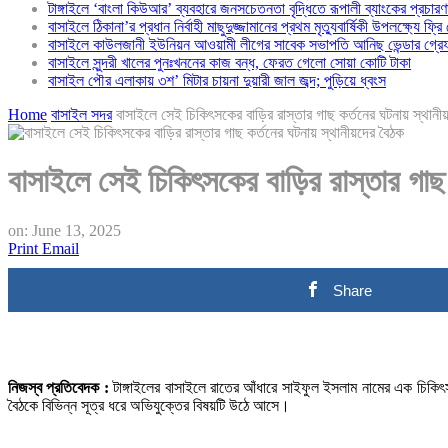
টাঙ্গাইলে ‘বাংলা কিউআর’ ব্যবহারে জনসচেতনতা বৃদ্ধিতে রূপালী ব্যাংকের প্রচারণ
বাসাইলে ঠিকানা’র প্রধান নির্বাহী মাছুদুজ্জামানের প্রথম মৃত্যুবার্ষিকী উপলক্ষ্যে ফ্রি
বাসাইলে কাউলজানী ইউনিয়ন আওয়ামী লীগের সাবেক সভাপতি আনিছ ভেন্ডার গ্রে
বাসাইলে সুন্দরী খালের পুনঃখননের কাজ বন্ধ, ফেরত গেলো সোয়া কোটি টাকা
বাসাইল পৌর এলাকায় ৩শ’ মিটার চায়না দুয়ারী জাল জব্দ; পুড়িয়ে ধ্বংস
Home
বাসাইল সদর
বাসাইলে সেই চিকিৎসকের বাড়ির রাস্তার গাছ কর্তনের ঘটনায় স্থানী
বাসাইলে সেই চিকিৎসকের বাড়ির রাস্তার গাছ 
on:
June 13, 2025
Print
Email
Share
নিজস্ব প্রতিবেদক :
টাঙ্গাইলের বাসাইলে রাতের আঁধারে সাইফুল ইসলাম নামের এক চিকিৎ
বৈঠকে বিভিন্ন সূত্র ধরে অভিযুক্তের বিষয়টি উঠে আসে।