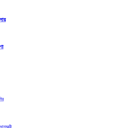
লোয়
ণা