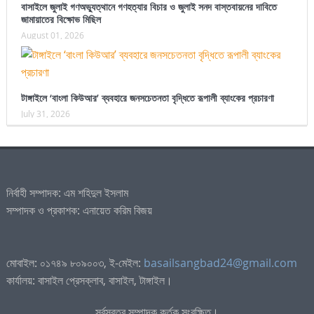
বাসাইলে জুলাই গণঅভ্যুত্থানে গণহত্যার বিচার ও জুলাই সনদ বাস্তবায়নের দাবিতে
জামায়াতের বিক্ষোভ মিছিল
August 01, 2026
টাঙ্গাইলে ‘বাংলা কিউআর’ ব্যবহারে জনসচেতনতা বৃদ্ধিতে রূপালী ব্যাংকের প্রচারণা
July 31, 2026
নির্বাহী সম্পাদক: এম শহিদুল ইসলাম
সম্পাদক ও প্রকাশক: এনায়েত করিম বিজয়
মোবাইল: ০১৭৪৯ ৮০৯০০৩, ই-মেইল:
basailsangbad24@gmail.com
কার্যালয়: বাসাইল প্রেসক্লাব, বাসাইল, টাঙ্গাইল।
সর্বস্বত্ব সম্পাদক কর্তৃক সংরক্ষিত।