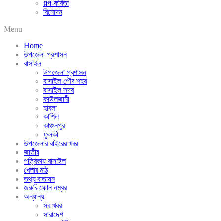
গল্প-কবিতা
বিনোদন
Menu
Home
উপজেলা প্রশাসন
বাসাইল
উপজেলা প্রশাসন
বাসাইল পৌর শহর
বাসাইল সদর
কাউলজানী
হাবলা
কাশিল
কাঞ্চনপুর
ফুলকী
উপজেলার বাইরের খবর
জাতীয়
পত্রিকায় বাসাইল
খেলার মাঠ
তথ্য বাতায়ন
জরুরি ফোন নম্বর
অন্যান্য
সব খবর
সারাদেশ