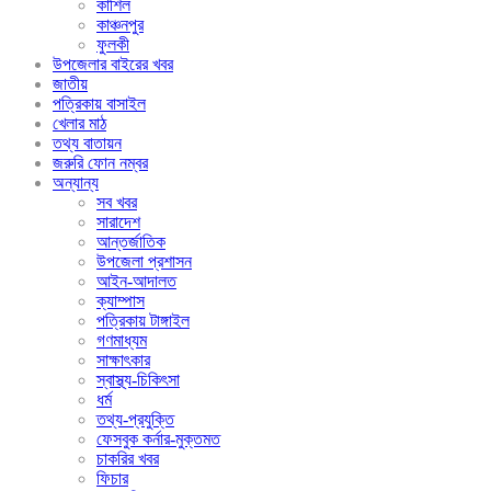
কাশিল
কাঞ্চনপুর
ফুলকী
উপজেলার বাইরের খবর
জাতীয়
পত্রিকায় বাসাইল
খেলার মাঠ
তথ্য বাতায়ন
জরুরি ফোন নম্বর
অন্যান্য
সব খবর
সারাদেশ
আন্তর্জাতিক
উপজেলা প্রশাসন
আইন-আদালত
ক্যাম্পাস
পত্রিকায় টাঙ্গাইল
গণমাধ্যম
সাক্ষাৎকার
স্বাস্থ্য-চিকিৎসা
ধর্ম
তথ্য-প্রযুক্তি
ফেসবুক কর্নার-মুক্তমত
চাকরির খবর
ফিচার