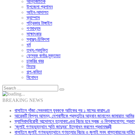
আন্তর্জাতিক
উপজেলা প্রশাসন
আইন-আদালত
ক্যাম্পাস
পত্রিকায় টাঙ্গাইল
গণমাধ্যম
সাক্ষাৎকার
স্বাস্থ্য-চিকিৎসা
ধর্ম
তথ্য-প্রযুক্তি
ফেসবুক কর্নার-মুক্তমত
চাকরির খবর
ফিচার
গল্প-কবিতা
বিনোদন
BREAKING NEWS
বাসাইলে গাঁজা সেবনকালে যুবককে আটকের পর ১ মাসের কারাদণ্ড
আরেকটি বিপ্লব আসন্ন, দেশবাসীকে প্রস্তুতির আহ্বান জানালেন জামায়াত আমির
ফ্যাসিবাদবিরোধী আন্দোলনে হত্যাকাণ্ডের বিচার হবে স্বচ্ছ ও বিশ্বাসযোগ্য: প্রধানমন
‘জুলাই গণঅভ্যুত্থান স্মৃতি জাদুঘর’ উদ্বোধন করলেন প্রধানমন্ত্রী
বাসাইলে জুলাই গণঅভ্যুত্থানে গণহত্যার বিচার ও জুলাই সনদ বাস্তবায়নের দাবিত