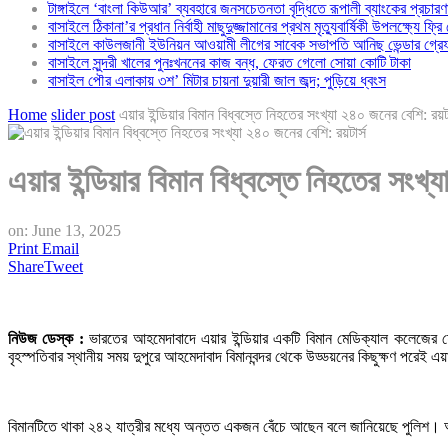
টাঙ্গাইলে ‘বাংলা কিউআর’ ব্যবহারে জনসচেতনতা বৃদ্ধিতে রূপালী ব্যাংকের প্রচারণ
বাসাইলে ঠিকানা’র প্রধান নির্বাহী মাছুদুজ্জামানের প্রথম মৃত্যুবার্ষিকী উপলক্ষ্যে ফ্রি
বাসাইলে কাউলজানী ইউনিয়ন আওয়ামী লীগের সাবেক সভাপতি আনিছ ভেন্ডার গ্রে
বাসাইলে সুন্দরী খালের পুনঃখননের কাজ বন্ধ, ফেরত গেলো সোয়া কোটি টাকা
বাসাইল পৌর এলাকায় ৩শ’ মিটার চায়না দুয়ারী জাল জব্দ; পুড়িয়ে ধ্বংস
Home
slider post
এয়ার ইন্ডিয়ার বিমান বিধ্বস্তে নিহতের সংখ্যা ২৪০ জনের বেশি: রয়টা
এয়ার ইন্ডিয়ার বিমান বিধ্বস্তে নিহতের সংখ্
on:
June 13, 2025
Print
Email
Share
Tweet
নিউজ ডেস্ক :
ভারতের আহমেদাবাদে এয়ার ইন্ডিয়ার একটি বিমান মেডিক্যাল কলেজের হো
বৃহস্পতিবার স্থানীয় সময় দুপুরে আহমেদাবাদ বিমানবন্দর থেকে উড্ডয়নের কিছুক্ষণ পরেই এয়া
বিমানটিতে থাকা ২৪২ যাত্রীর মধ্যে অন্তত একজন বেঁচে আছেন বলে জানিয়েছে পুলিশ। আহ