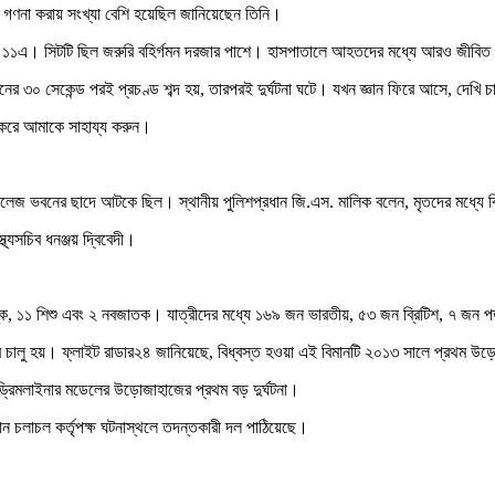
 গণনা করায় সংখ্যা বেশি হয়েছিল জানিয়েছেন তিনি।
 ছিল ১১এ। সিটটি ছিল জরুরি বহির্গমন দরজার পাশে। হাসপাতালে আহতদের মধ্যে আরও জীব
্ডয়নের ৩০ সেকেন্ড পরই প্রচণ্ড শব্দ হয়, তারপরই দুর্ঘটনা ঘটে। যখন জ্ঞান ফিরে আসে, দে
া করে আমাকে সাহায্য করুন।
 কলেজ ভবনের ছাদে আটকে ছিল। স্থানীয় পুলিশপ্রধান জি.এস. মালিক বলেন, মৃতদের মধ্যে ব
্যসচিব ধনঞ্জয় দ্বিবেদী।
য়স্ক, ১১ শিশু এবং ২ নবজাতক। যাত্রীদের মধ্যে ১৬৯ জন ভারতীয়, ৫৩ জন ব্রিটিশ, ৭ জন 
ালু হয়। ফ্লাইট রাডার২৪ জানিয়েছে, বিধ্বস্ত হওয়া এই বিমানটি ২০১৩ সালে প্রথম উড়েছি
 ড্রিমলাইনার মডেলের উড়োজাহাজের প্রথম বড় দুর্ঘটনা।
ান চলাচল কর্তৃপক্ষ ঘটনাস্থলে তদন্তকারী দল পাঠিয়েছে।