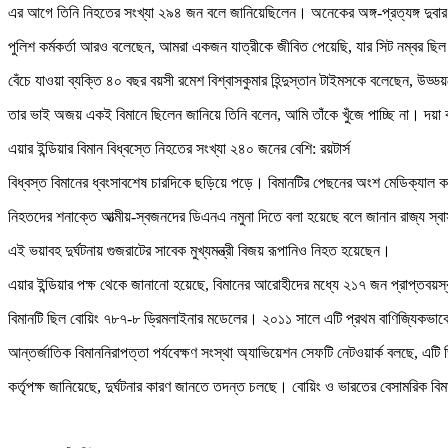
এর আগে তিনি নিহতের সংখ্যা ২৯৪ জন বলে জানিয়েছিলেন। অনেকের অঙ্গ-প্রত্যঙ্গ দুবার
পুলিশ কর্মকর্তা আরও বলেছেন, আমরা একজন যাত্রীকে জীবিত পেয়েছি, যার সিট নম্বর
বেঁচে যাওয়া ব্যক্তি ৪০ বছর বয়সী রমেশ বিশ্বাসকুমার হিন্দুস্তান টাইমসকে বলেছেন, উড
তার ভাই অজয় একই বিমানে ছিলেন জানিয়ে তিনি বলেন, আমি তাঁকে খুঁজে পাচ্ছি না। দয়
এয়ার ইন্ডিয়ার বিমান বিধ্বস্তে নিহতের সংখ্যা ২৪০ জনের বেশি: রয়টার্স
বিধ্বস্ত বিমানের ধ্বংসাবশেষ চারদিকে ছড়িয়ে পড়ে। বিমানটির পেছনের অংশ মেডিক্যাল
নিহতদের শনাক্তে আত্মীয়-স্বজনদের ডিএনএ নমুনা দিতে বলা হয়েছে বলে জানান রাজ্য স্বাস্থ
এই ভয়াবহ দুর্ঘটনায় গুজরাটের সাবেক মুখ্যমন্ত্রী বিজয় রূপানিও নিহত হয়েছেন।
এয়ার ইন্ডিয়ার পক্ষ থেকে জানানো হয়েছে, বিমানের আরোহীদের মধ্যে ২১৭ জন প্রাপ্তব
বিমানটি ছিল বোয়িং ৭৮৭-৮ ড্রিমলাইনার মডেলের। ২০১১ সালে এটি প্রথম বাণিজ্যিকভাবে চ
আন্তর্জাতিক বিমাননিরাপত্তা পর্যবেক্ষণ সংস্থা অ্যাভিয়েশন সেফটি নেটওয়ার্ক বলছে, এটি
কর্তৃপক্ষ জানিয়েছে, দুর্ঘটনার কারণ জানতে তদন্ত চলছে। বোয়িং ও ভারতের বেসামরিক বিম