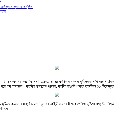
া
 মেডিক্যাল ক্যাম্প অনুষ্ঠিত
ফতার
 ইতিহাসে এক অবিস্মরণীয় দিন। ১৯৭১ সালের এই দিনে বাংলার সূর্যসেনারা পাকিস্তানি হান
রোত বয়ে যায় টাঙ্গাইলে। যতদিন বাংলাদেশ থাকবে; যতদিন বাঙালি থাকবে ততদিনই ১১ ডিসেম্ব
মুক্তিযোদ্ধাদের সাহসীকতাপূর্ণ যুদ্ধের কাহিনি দেশের সীমানা পেরিয়ে ছড়িয়ে পড়েছিল বিশ্বজ
ে থাকবে।