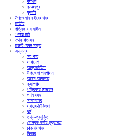
কাশিল
কাঞ্চনপুর
ফুলকী
উপজেলার বাইরের খবর
জাতীয়
পত্রিকায় বাসাইল
খেলার মাঠ
তথ্য বাতায়ন
জরুরি ফোন নম্বর
অন্যান্য
সব খবর
সারাদেশ
আন্তর্জাতিক
উপজেলা প্রশাসন
আইন-আদালত
ক্যাম্পাস
পত্রিকায় টাঙ্গাইল
গণমাধ্যম
সাক্ষাৎকার
স্বাস্থ্য-চিকিৎসা
ধর্ম
তথ্য-প্রযুক্তি
ফেসবুক কর্নার-মুক্তমত
চাকরির খবর
ফিচার