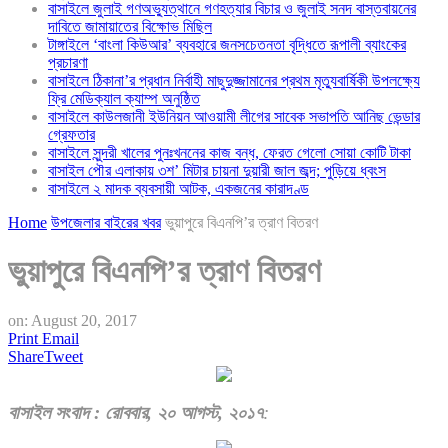
বাসাইলে জুলাই গণঅভ্যুত্থানে গণহত্যার বিচার ও জুলাই সনদ বাস্তবায়নের
দাবিতে জামায়াতের বিক্ষোভ মিছিল
টাঙ্গাইলে ‘বাংলা কিউআর’ ব্যবহারে জনসচেতনতা বৃদ্ধিতে রূপালী ব্যাংকের
প্রচারণা
বাসাইলে ঠিকানা’র প্রধান নির্বাহী মাছুদুজ্জামানের প্রথম মৃত্যুবার্ষিকী উপলক্ষ্যে
ফ্রি মেডিক্যাল ক্যাম্প অনুষ্ঠিত
বাসাইলে কাউলজানী ইউনিয়ন আওয়ামী লীগের সাবেক সভাপতি আনিছ ভেন্ডার
গ্রেফতার
বাসাইলে সুন্দরী খালের পুনঃখননের কাজ বন্ধ, ফেরত গেলো সোয়া কোটি টাকা
বাসাইল পৌর এলাকায় ৩শ’ মিটার চায়না দুয়ারী জাল জব্দ; পুড়িয়ে ধ্বংস
বাসাইলে ২ মাদক ব্যবসায়ী আটক, একজনের কারাদণ্ড
Home
উপজেলার বাইরের খবর
ভুয়াপুরে বিএনপি’র ত্রাণ বিতরণ
ভুয়াপুরে বিএনপি’র ত্রাণ বিতরণ
on:
August 20, 2017
Print
Email
Share
Tweet
বাসাইল
সংবাদ
:
রোব
বার
,
২০ আগস্ট
,
২০১৭
: