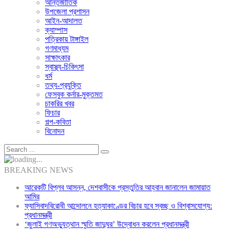
আন্তর্জাতিক
উপজেলা প্রশাসন
আইন-আদালত
ক্যাম্পাস
পত্রিকায় টাঙ্গাইল
গণমাধ্যম
সাক্ষাৎকার
স্বাস্থ্য-চিকিৎসা
ধর্ম
তথ্য-প্রযুক্তি
ফেসবুক কর্নার-মুক্তমত
চাকরির খবর
ফিচার
গল্প-কবিতা
বিনোদন
BREAKING NEWS
আরেকটি বিপ্লব আসন্ন, দেশবাসীকে প্রস্তুতির আহ্বান জানালেন জামায়াত
আমির
ফ্যাসিবাদবিরোধী আন্দোলনে হত্যাকাণ্ডের বিচার হবে স্বচ্ছ ও বিশ্বাসযোগ্য:
প্রধানমন্ত্রী
‘জুলাই গণঅভ্যুত্থান স্মৃতি জাদুঘর’ উদ্বোধন করলেন প্রধানমন্ত্রী