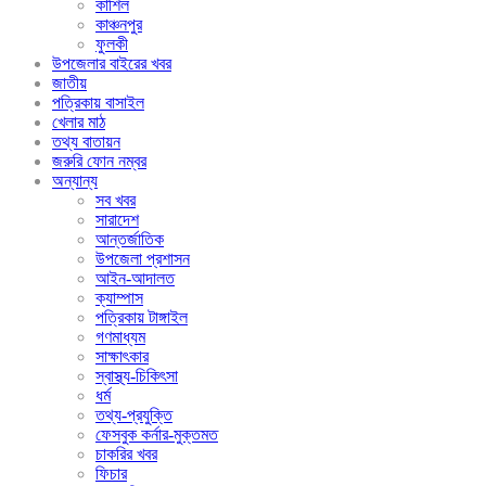
কাশিল
কাঞ্চনপুর
ফুলকী
উপজেলার বাইরের খবর
জাতীয়
পত্রিকায় বাসাইল
খেলার মাঠ
তথ্য বাতায়ন
জরুরি ফোন নম্বর
অন্যান্য
সব খবর
সারাদেশ
আন্তর্জাতিক
উপজেলা প্রশাসন
আইন-আদালত
ক্যাম্পাস
পত্রিকায় টাঙ্গাইল
গণমাধ্যম
সাক্ষাৎকার
স্বাস্থ্য-চিকিৎসা
ধর্ম
তথ্য-প্রযুক্তি
ফেসবুক কর্নার-মুক্তমত
চাকরির খবর
ফিচার