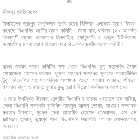
নিজস্ব প্রতিবেদক:
টাঙ্গাইলের ভুয়াপুর উপজেলার দুর্গম চরের বিভিন্ন এলাকায় ত্রাণ বিরতণ
করেছে বিএনপির জাতীয় ত্রাণ কমিটি। জানা যায়, রবিবার (২০ আগস্ট)
দিনব্যাপী যমুনার চরাঞ্চলের নিকরাইল, গোবিন্দাসী ও অর্জুনা ইউনিয়নের
বন্যার্তদের মাঝে ত্রাণ বিতরণ করে বিএনপির জাতীয় ত্রাণ কমিটি।
দলের জাতীয় ত্রাণ কমিটির পক্ষ থেকে বিএনপির যুগ্ম মহাসচিব সৈয়দ
মোয়াজ্জেম হোসেন আলাল, যুবদল সাধারণ সম্পাদক সুলতান সালাহউদ্দিন
টুকু, বিএনপির সহ-সাংগঠনিক সম্পাদক আব্দুস সালাম আজাদ, শহিদুল
ইসলাম বাবুল ও জয়ন্ত কুমার কুন্ডু ত্রাণ বিতরণ কার্যক্রমে অংশ নেন।
এ সময় উপস্থিত ছিলেন, কেন্দ্রীয় বিএনপি’র সদস্য ওবায়দুল হক নাসির,
জেলা বিএনপি সভাপতি কৃষিবিদ শামসুল আলম তোফা, সাধারণ সম্পাদক
ফরহাদ ইকবাল, যুবদল নেতা জাহাঙ্গীর হোসেন হাওলাদার, এস এম
জাহিদুল হাসান, ভুয়াপুর থানা বিএনপি’র সভাপতি গোলাম মোস্তফাসহ
অন্যরা।
বাসাইল
সংবাদ
/
একে