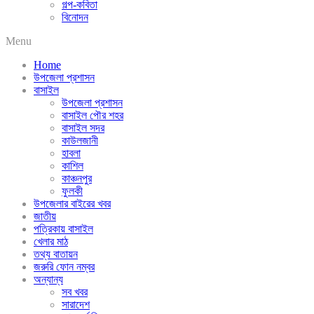
গল্প-কবিতা
বিনোদন
Menu
Home
উপজেলা প্রশাসন
বাসাইল
উপজেলা প্রশাসন
বাসাইল পৌর শহর
বাসাইল সদর
কাউলজানী
হাবলা
কাশিল
কাঞ্চনপুর
ফুলকী
উপজেলার বাইরের খবর
জাতীয়
পত্রিকায় বাসাইল
খেলার মাঠ
তথ্য বাতায়ন
জরুরি ফোন নম্বর
অন্যান্য
সব খবর
সারাদেশ