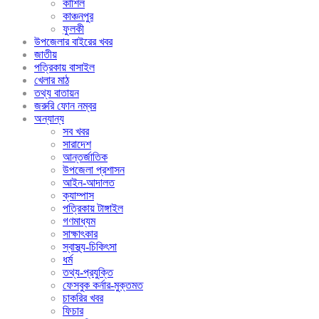
কাশিল
কাঞ্চনপুর
ফুলকী
উপজেলার বাইরের খবর
জাতীয়
পত্রিকায় বাসাইল
খেলার মাঠ
তথ্য বাতায়ন
জরুরি ফোন নম্বর
অন্যান্য
সব খবর
সারাদেশ
আন্তর্জাতিক
উপজেলা প্রশাসন
আইন-আদালত
ক্যাম্পাস
পত্রিকায় টাঙ্গাইল
গণমাধ্যম
সাক্ষাৎকার
স্বাস্থ্য-চিকিৎসা
ধর্ম
তথ্য-প্রযুক্তি
ফেসবুক কর্নার-মুক্তমত
চাকরির খবর
ফিচার