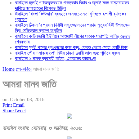
বাসাইলে জুলাই গণঅভ্যুত্থানে গণহত্যার বিচার ও জুলাই সনদ বাস্তবায়নের
দাবিতে জামায়াতের বিক্ষোভ মিছিল
টাঙ্গাইলে ‘বাংলা কিউআর’ ব্যবহারে জনসচেতনতা বৃদ্ধিতে রূপালী ব্যাংকের
প্রচারণা
বাসাইলে ঠিকানা’র প্রধান নির্বাহী মাছুদুজ্জামানের প্রথম মৃত্যুবার্ষিকী উপলক্ষ্যে
ফ্রি মেডিক্যাল ক্যাম্প অনুষ্ঠিত
বাসাইলে কাউলজানী ইউনিয়ন আওয়ামী লীগের সাবেক সভাপতি আনিছ ভেন্ডার
গ্রেফতার
বাসাইলে সুন্দরী খালের পুনঃখননের কাজ বন্ধ, ফেরত গেলো সোয়া কোটি টাকা
বাসাইল পৌর এলাকায় ৩শ’ মিটার চায়না দুয়ারী জাল জব্দ; পুড়িয়ে ধ্বংস
বাসাইলে ২ মাদক ব্যবসায়ী আটক, একজনের কারাদণ্ড
Home
গল্প-কবিতা
আমরা মানব জাতি
আমরা মানব জাতি
on:
October 03, 2016
Print
Email
Share
Tweet
বাসাইল সংবাদ: সোমবার, ৩ অক্টোবর, ২০১৬: