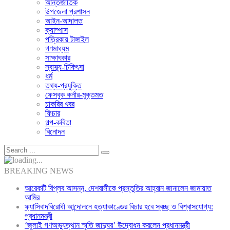
আন্তর্জাতিক
উপজেলা প্রশাসন
আইন-আদালত
ক্যাম্পাস
পত্রিকায় টাঙ্গাইল
গণমাধ্যম
সাক্ষাৎকার
স্বাস্থ্য-চিকিৎসা
ধর্ম
তথ্য-প্রযুক্তি
ফেসবুক কর্নার-মুক্তমত
চাকরির খবর
ফিচার
গল্প-কবিতা
বিনোদন
BREAKING NEWS
আরেকটি বিপ্লব আসন্ন, দেশবাসীকে প্রস্তুতির আহ্বান জানালেন জামায়াত
আমির
ফ্যাসিবাদবিরোধী আন্দোলনে হত্যাকাণ্ডের বিচার হবে স্বচ্ছ ও বিশ্বাসযোগ্য:
প্রধানমন্ত্রী
‘জুলাই গণঅভ্যুত্থান স্মৃতি জাদুঘর’ উদ্বোধন করলেন প্রধানমন্ত্রী