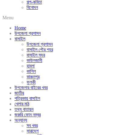
গল্প-কবিতা
বিনোদন
Menu
Home
উপজেলা প্রশাসন
বাসাইল
উপজেলা প্রশাসন
বাসাইল পৌর শহর
বাসাইল সদর
কাউলজানী
হাবলা
কাশিল
কাঞ্চনপুর
ফুলকী
উপজেলার বাইরের খবর
জাতীয়
পত্রিকায় বাসাইল
খেলার মাঠ
তথ্য বাতায়ন
জরুরি ফোন নম্বর
অন্যান্য
সব খবর
সারাদেশ