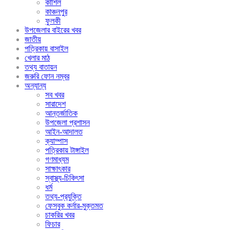
কাশিল
কাঞ্চনপুর
ফুলকী
উপজেলার বাইরের খবর
জাতীয়
পত্রিকায় বাসাইল
খেলার মাঠ
তথ্য বাতায়ন
জরুরি ফোন নম্বর
অন্যান্য
সব খবর
সারাদেশ
আন্তর্জাতিক
উপজেলা প্রশাসন
আইন-আদালত
ক্যাম্পাস
পত্রিকায় টাঙ্গাইল
গণমাধ্যম
সাক্ষাৎকার
স্বাস্থ্য-চিকিৎসা
ধর্ম
তথ্য-প্রযুক্তি
ফেসবুক কর্নার-মুক্তমত
চাকরির খবর
ফিচার