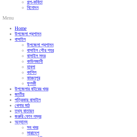
গল্প-কবিতা
বিনোদন
Menu
Home
উপজেলা প্রশাসন
বাসাইল
উপজেলা প্রশাসন
বাসাইল পৌর শহর
বাসাইল সদর
কাউলজানী
হাবলা
কাশিল
কাঞ্চনপুর
ফুলকী
উপজেলার বাইরের খবর
জাতীয়
পত্রিকায় বাসাইল
খেলার মাঠ
তথ্য বাতায়ন
জরুরি ফোন নম্বর
অন্যান্য
সব খবর
সারাদেশ