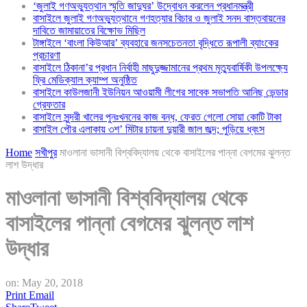
‘জুলাই গণঅভ্যুত্থান স্মৃতি জাদুঘর’ উদ্বোধন করলেন প্রধানমন্ত্রী
বাসাইলে জুলাই গণঅভ্যুত্থানে গণহত্যার বিচার ও জুলাই সনদ বাস্তবায়নের
দাবিতে জামায়াতের বিক্ষোভ মিছিল
টাঙ্গাইলে ‘বাংলা কিউআর’ ব্যবহারে জনসচেতনতা বৃদ্ধিতে রূপালী ব্যাংকের
প্রচারণা
বাসাইলে ঠিকানা’র প্রধান নির্বাহী মাছুদুজ্জামানের প্রথম মৃত্যুবার্ষিকী উপলক্ষ্যে
ফ্রি মেডিক্যাল ক্যাম্প অনুষ্ঠিত
বাসাইলে কাউলজানী ইউনিয়ন আওয়ামী লীগের সাবেক সভাপতি আনিছ ভেন্ডার
গ্রেফতার
বাসাইলে সুন্দরী খালের পুনঃখননের কাজ বন্ধ, ফেরত গেলো সোয়া কোটি টাকা
বাসাইল পৌর এলাকায় ৩শ’ মিটার চায়না দুয়ারী জাল জব্দ; পুড়িয়ে ধ্বংস
Home
সখীপুর
মাওলানা ভাসানী বিশ্ববিদ্যালয় থেকে বাসাইলের পান্না বেগমের ঝুলন্ত
লাশ উদ্ধার
মাওলানা ভাসানী বিশ্ববিদ্যালয় থেকে
বাসাইলের পান্না বেগমের ঝুলন্ত লাশ
উদ্ধার
on:
May 20, 2018
Print
Email