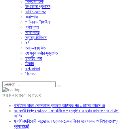
আন্তর্জাতিক
উপজেলা প্রশাসন
আইন-আদালত
ক্যাম্পাস
পত্রিকায় টাঙ্গাইল
গণমাধ্যম
সাক্ষাৎকার
স্বাস্থ্য-চিকিৎসা
ধর্ম
তথ্য-প্রযুক্তি
ফেসবুক কর্নার-মুক্তমত
চাকরির খবর
ফিচার
গল্প-কবিতা
বিনোদন
BREAKING NEWS
বাসাইলে গাঁজা সেবনকালে যুবককে আটকের পর ১ মাসের কারাদণ্ড
আরেকটি বিপ্লব আসন্ন, দেশবাসীকে প্রস্তুতির আহ্বান জানালেন জামায়াত
আমির
ফ্যাসিবাদবিরোধী আন্দোলনে হত্যাকাণ্ডের বিচার হবে স্বচ্ছ ও বিশ্বাসযোগ্য:
প্রধানমন্ত্রী