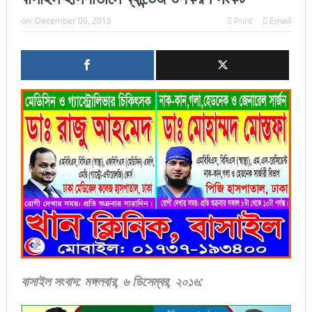
on:
December 06, 2016
Print
Email
বাসাইল
সংবাদ
:
মঙ্গলবার
,
৬ ডিসেম্বর
,
২০১৬
: