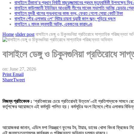
বাসাইলে ঠিকানা’র প্রধান নির্বাহী মাছুদুজ্জামানের প্রথম মৃত্যুবার্ষিকী উপলক্ষ্যে ফ্রি
বাসাইলে কাউলজানী ইউনিয়ন আওয়ামী লীগের সাবেক সভাপতি আনিছ ভেন্ডার গ্রে
বাসাইলে সুন্দরী খালের পুনঃখননের কাজ বন্ধ, ফেরত গেলো সোয়া কোটি টাকা
বাসাইল পৌর এলাকায় ৩শ’ মিটার চায়না দুয়ারী জাল জব্দ; পুড়িয়ে ধ্বংস
বাসাইলে ২ মাদক ব্যবসায়ী আটক, একজনের কারাদণ্ড
Home
slider post
বাসাইলে ডেঙ্গু ও চিকুনগুনিয়া প্রতিরোধে সাপ্তাহিক পরিচ্ছন্নতা অ
বাসাইলে ডেঙ্গু ও চিকুনগুনিয়া প্রতিরোধে সাপ
on:
June 27, 2026
Print
Email
Share
Tweet
নিজম্ব প্রতিবেদক :
‘প্রতিকারের চেয়ে প্রতিরোধই উত্তম’-এই প্রতিপাদ্যকে সামনে রেখে 
কর্তৃপক্ষের আয়োজনে এই কর্মসূচি পালিত হয়। কর্মসূচির অংশ হিসেবে পৌর এলাকার বিভিন্ন 
আয়োজকরা জানান, এডিস মশা নিয়ন্ত্রণে ফুলের টব, টায়ার, ডাবের খোসা কিংবা ফ্রিজের নিচ
এই জনসচেতনতামূলক কার্যক্রম ও পরিচ্ছন্নতা অভিযান চলমান থাকবে।