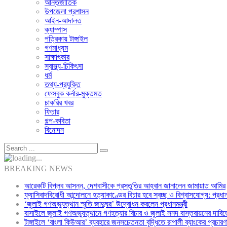
আন্তর্জাতিক
উপজেলা প্রশাসন
আইন-আদালত
ক্যাম্পাস
পত্রিকায় টাঙ্গাইল
গণমাধ্যম
সাক্ষাৎকার
স্বাস্থ্য-চিকিৎসা
ধর্ম
তথ্য-প্রযুক্তি
ফেসবুক কর্নার-মুক্তমত
চাকরির খবর
ফিচার
গল্প-কবিতা
বিনোদন
BREAKING NEWS
আরেকটি বিপ্লব আসন্ন, দেশবাসীকে প্রস্তুতির আহ্বান জানালেন জামায়াত আমির
ফ্যাসিবাদবিরোধী আন্দোলনে হত্যাকাণ্ডের বিচার হবে স্বচ্ছ ও বিশ্বাসযোগ্য: প্রধানমন
‘জুলাই গণঅভ্যুত্থান স্মৃতি জাদুঘর’ উদ্বোধন করলেন প্রধানমন্ত্রী
বাসাইলে জুলাই গণঅভ্যুত্থানে গণহত্যার বিচার ও জুলাই সনদ বাস্তবায়নের দাবিত
টাঙ্গাইলে ‘বাংলা কিউআর’ ব্যবহারে জনসচেতনতা বৃদ্ধিতে রূপালী ব্যাংকের প্রচারণ