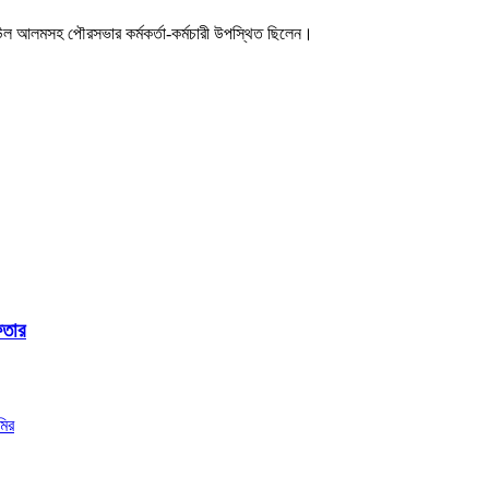
রবিউল আলমসহ পৌরসভার কর্মকর্তা-কর্মচারী উপস্থিত ছিলেন।
ফতার