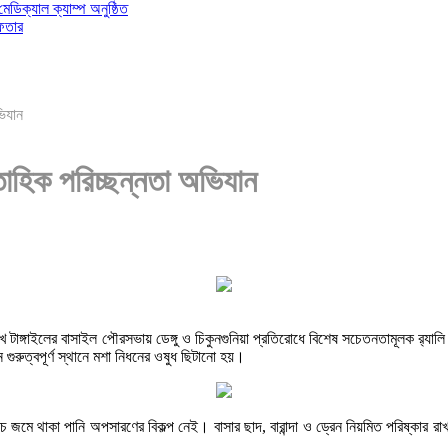
 মেডিক্যাল ক্যাম্প অনুষ্ঠিত
ফতার
ভিযান
্তাহিক পরিচ্ছন্নতা অভিযান
টাঙ্গাইলের বাসাইল পৌরসভায় ডেঙ্গু ও চিকুনগুনিয়া প্রতিরোধে বিশেষ সচেতনতামূলক র‌্যা
গুরুত্বপূর্ণ স্থানে মশা নিধনের ওষুধ ছিটানো হয়।
ে জমে থাকা পানি অপসারণের বিকল্প নেই। বাসার ছাদ, বারান্দা ও ড্রেন নিয়মিত পরিষ্কার রা