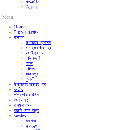
গল্প-কবিতা
বিনোদন
Menu
Home
উপজেলা প্রশাসন
বাসাইল
উপজেলা প্রশাসন
বাসাইল পৌর শহর
বাসাইল সদর
কাউলজানী
হাবলা
কাশিল
কাঞ্চনপুর
ফুলকী
উপজেলার বাইরের খবর
জাতীয়
পত্রিকায় বাসাইল
খেলার মাঠ
তথ্য বাতায়ন
জরুরি ফোন নম্বর
অন্যান্য
সব খবর
সারাদেশ