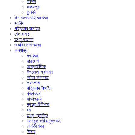
কাশিল
কাঞ্চনপুর
ফুলকী
উপজেলার বাইরের খবর
জাতীয়
পত্রিকায় বাসাইল
খেলার মাঠ
তথ্য বাতায়ন
জরুরি ফোন নম্বর
অন্যান্য
সব খবর
সারাদেশ
আন্তর্জাতিক
উপজেলা প্রশাসন
আইন-আদালত
ক্যাম্পাস
পত্রিকায় টাঙ্গাইল
গণমাধ্যম
সাক্ষাৎকার
স্বাস্থ্য-চিকিৎসা
ধর্ম
তথ্য-প্রযুক্তি
ফেসবুক কর্নার-মুক্তমত
চাকরির খবর
ফিচার