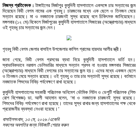
নিজস্ব প্রতিবেদক :
টাঙ্গাইলের মির্জাপুর কুমুদিনী হাসপাতালে একসঙ্গে চার সন্তানের জন্ম
দিয়েছেন বিথী বেগম নামের এক গৃহবধু। চারজনের মধ্যে এক ছেলে ও তিনজন মেয়ে
সন্তান রয়েছে। মা ও নবজাতক চারজনই সুস্থ রয়েছে বলে চিকিৎসক জানিয়েছেন।
মঙ্গলবার (১২ মে) বিকেলে মির্জাপুরের কুমুদিনী হাসপাতালে সিজারের (অস্ত্রোপচার) মাধ্যমে
ওই গৃহবধূ চার সন্তানের জন্ম দেন।
গৃহবধু বিথী বেগম জেলার বাসাইল উপজেলার কাশিল গ্রামের হায়দার আলীর স্ত্রী।
জানা গেছে, বিথী বেগম প্রসবের ব্যথা নিয়ে কুমুদিনী হাসপাতালে ভর্তি হন।
স্বাভাবিকভাবে নরমাল ডেলিভারির মাধ্যমে সন্তান প্রসব না হওয়ায় মঙ্গলবার সিজারের
(অস্ত্রোপচার) মাধ্যমে বিথী বেগমের চার সন্তানের জন্ম হয়। এদের মধ্যে একজন ছেলে
ও তিনজন মেয়ে সন্তান রয়েছে। ওই গৃহবধু ও তার চার সন্তানই সুস্থ রয়েছে। বর্তমানে
নবজাতক শিশুদের নিবিড় পর্যবেক্ষণে রাখা হয়েছে।
কুমুদিনী হাসপাতালের সহকারী পরিচালক অনিমেশ ভৌমিক লিটন ও ডেপুটি পরিচালক (শিশু
রোগ বিশেষজ্ঞ) ডা. আলী আহসান বলেন, ‘মা ও নবজাতক চারজনই সুস্থ রয়েছে।
শিশুদের নিবিড় পর্যবেক্ষণে রাখা হয়েছে। তাদের সুস্থ রাখার জন্য হাসপাতালের পক্ষ থেকে
প্রয়োজনীয় ব্যবস্থা নেওয়া হয়েছে।’
বাসাইলসংবাদ, ১৩ মে, ২০২৬ /একেবি
সকলের অবগতির জন্য নিউজটি শেয়ার করুন