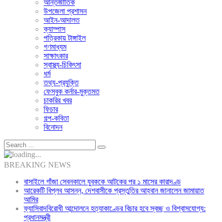
আন্তর্জাতিক
উপজেলা প্রশাসন
আইন-আদালত
ক্যাম্পাস
পত্রিকায় টাঙ্গাইল
গণমাধ্যম
সাক্ষাৎকার
স্বাস্থ্য-চিকিৎসা
ধর্ম
তথ্য-প্রযুক্তি
ফেসবুক কর্নার-মুক্তমত
চাকরির খবর
ফিচার
গল্প-কবিতা
বিনোদন
BREAKING NEWS
বাসাইলে গাঁজা সেবনকালে যুবককে আটকের পর ১ মাসের কারাদণ্ড
আরেকটি বিপ্লব আসন্ন, দেশবাসীকে প্রস্তুতির আহ্বান জানালেন জামায়াত
আমির
ফ্যাসিবাদবিরোধী আন্দোলনে হত্যাকাণ্ডের বিচার হবে স্বচ্ছ ও বিশ্বাসযোগ্য:
প্রধানমন্ত্রী