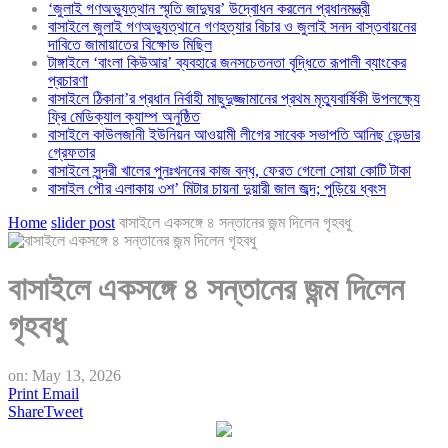
‘জুলাই গণঅভ্যুত্থান স্মৃতি জাদুঘর’ উদ্বোধন করলেন প্রধানমন্ত্রী
বাসাইলে জুলাই গণঅভ্যুত্থানে গণহত্যার বিচার ও জুলাই সনদ বাস্তবায়নের
দাবিতে জামায়াতের বিক্ষোভ মিছিল
টাঙ্গাইলে ‘বাংলা কিউআর’ ব্যবহারে জনসচেতনতা বৃদ্ধিতে রূপালী ব্যাংকের
প্রচারণা
বাসাইলে ঠিকানা’র প্রধান নির্বাহী মাছুদুজ্জামানের প্রথম মৃত্যুবার্ষিকী উপলক্ষ্যে
ফ্রি মেডিক্যাল ক্যাম্প অনুষ্ঠিত
বাসাইলে কাউলজানী ইউনিয়ন আওয়ামী লীগের সাবেক সভাপতি আনিছ ভেন্ডার
গ্রেফতার
বাসাইলে সুন্দরী খালের পুনঃখননের কাজ বন্ধ, ফেরত গেলো সোয়া কোটি টাকা
বাসাইল পৌর এলাকায় ৩শ’ মিটার চায়না দুয়ারী জাল জব্দ; পুড়িয়ে ধ্বংস
Home
slider post
বাসাইলে একসঙ্গে ৪ সন্তানের জন্ম দিলেন গৃহবধু
বাসাইলে একসঙ্গে ৪ সন্তানের জন্ম দিলেন
গৃহবধু
on:
May 13, 2026
Print
Email
Share
Tweet