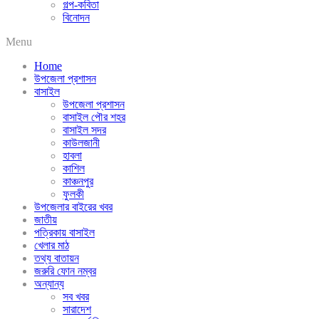
গল্প-কবিতা
বিনোদন
Menu
Home
উপজেলা প্রশাসন
বাসাইল
উপজেলা প্রশাসন
বাসাইল পৌর শহর
বাসাইল সদর
কাউলজানী
হাবলা
কাশিল
কাঞ্চনপুর
ফুলকী
উপজেলার বাইরের খবর
জাতীয়
পত্রিকায় বাসাইল
খেলার মাঠ
তথ্য বাতায়ন
জরুরি ফোন নম্বর
অন্যান্য
সব খবর
সারাদেশ