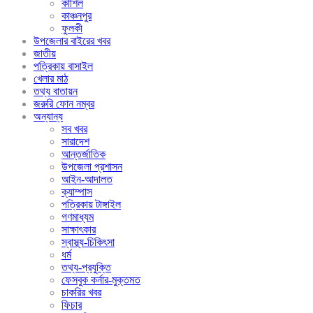
কাশিল
কাঞ্চনপুর
ফুলকী
উপজেলার বাইরের খবর
জাতীয়
পত্রিকায় বাসাইল
খেলার মাঠ
তথ্য বাতায়ন
জরুরি ফোন নম্বর
অন্যান্য
সব খবর
সারাদেশ
আন্তর্জাতিক
উপজেলা প্রশাসন
আইন-আদালত
ক্যাম্পাস
পত্রিকায় টাঙ্গাইল
গণমাধ্যম
সাক্ষাৎকার
স্বাস্থ্য-চিকিৎসা
ধর্ম
তথ্য-প্রযুক্তি
ফেসবুক কর্নার-মুক্তমত
চাকরির খবর
ফিচার