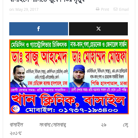
on:
May 29, 2017
Print
Email
বাসাইল
সংবাদ
:
সোমবার
,
২৯
মে
,
২০১৭
: