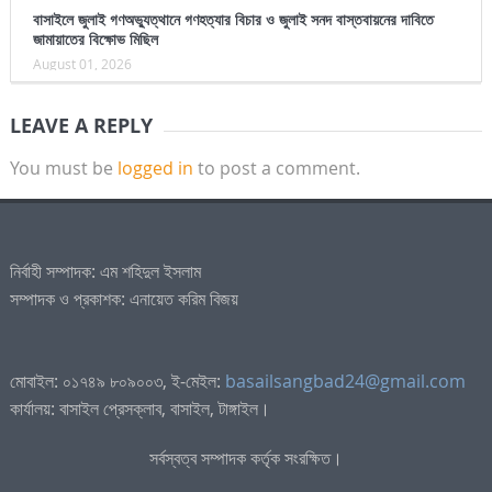
বাসাইলে জুলাই গণঅভ্যুত্থানে গণহত্যার বিচার ও জুলাই সনদ বাস্তবায়নের দাবিতে
জামায়াতের বিক্ষোভ মিছিল
August 01, 2026
LEAVE A REPLY
You must be
logged in
to post a comment.
নির্বাহী সম্পাদক: এম শহিদুল ইসলাম
সম্পাদক ও প্রকাশক: এনায়েত করিম বিজয়
মোবাইল: ০১৭৪৯ ৮০৯০০৩, ই-মেইল:
basailsangbad24@gmail.com
কার্যালয়: বাসাইল প্রেসক্লাব, বাসাইল, টাঙ্গাইল।
সর্বস্বত্ব সম্পাদক কর্তৃক সংরক্ষিত।