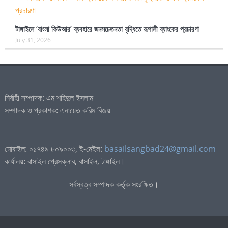
টাঙ্গাইলে ‘বাংলা কিউআর’ ব্যবহারে জনসচেতনতা বৃদ্ধিতে রূপালী ব্যাংকের প্রচারণা
July 31, 2026
নির্বাহী সম্পাদক: এম শহিদুল ইসলাম
সম্পাদক ও প্রকাশক: এনায়েত করিম বিজয়
মোবাইল: ০১৭৪৯ ৮০৯০০৩, ই-মেইল:
basailsangbad24@gmail.com
কার্যালয়: বাসাইল প্রেসক্লাব, বাসাইল, টাঙ্গাইল।
সর্বস্বত্ব সম্পাদক কর্তৃক সংরক্ষিত।