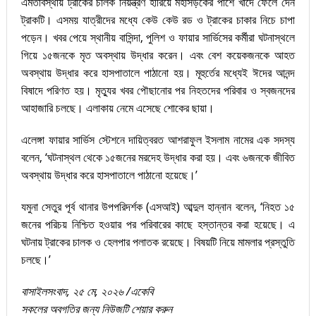
এমতাবস্থায় ট্রাকের চালক নিয়ন্ত্রণ হারিয়ে মহাসড়কের পাশে খাদে ফেলে দেন
ট্রাকটি। এসময় যাত্রীদের মধ্যে কেউ কেউ রড ও ট্রাকের চাকার নিচে চাপা
পড়েন। খবর পেয়ে স্থানীয় বাসিন্দা, পুলিশ ও ফায়ার সার্ভিসের কর্মীরা ঘটনাস্থলে
গিয়ে ১৫জনকে মৃত অবস্থায় উদ্ধার করেন। এবং বেশ কয়েকজনকে আহত
অবস্থায় উদ্ধার করে হাসপাতালে পাঠানো হয়। মূহুর্তের মধ্যেই ঈদের আনন্দ
বিষাদে পরিণত হয়। মৃত্যুর খবর পৌছানোর পর নিহতদের পরিবার ও স্বজনদের
আহাজারি চলছে। এলাকায় নেমে এসেছে শোকের ছায়া।
এলেঙ্গা ফায়ার সার্ভিস স্টেশনে দায়িত্বরত আশরাফুল ইসলাম নামের এক সদস্য
বলেন, ‘ঘটনাস্থল থেকে ১৫জনের মরদেহ উদ্ধার করা হয়। এবং ৬জনকে জীবিত
অবস্থায় উদ্ধার করে হাসপাতালে পাঠানো হয়েছে।’
যমুনা সেতুর পূর্ব থানার উপপরিদর্শক (এসআই) আব্দুল হান্নান বলেন, ‘নিহত ১৫
জনের পরিচয় নিশ্চিত হওয়ার পর পরিবারের কাছে হস্তান্তর করা হয়েছে। এ
ঘটনায় ট্রাকের চালক ও হেলপার পলাতক রয়েছে। বিষয়টি নিয়ে মামলার প্রস্তুতি
চলছে।’
বাসাইলসংবাদ, ২৫ মে, ২০২৬ /একেবি
সকলের অবগতির জন্য নিউজটি শেয়ার করুন