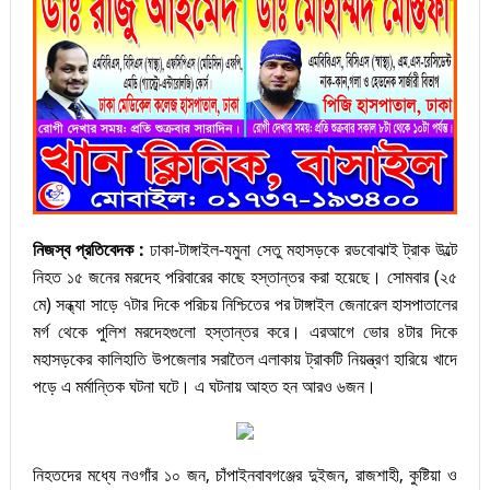
নিজস্ব প্রতিবেদক :
ঢাকা-টাঙ্গাইল-যমুনা সেতু মহাসড়কে রডবোঝাই ট্রাক উল্টে
নিহত ১৫ জনের মরদেহ পরিবারের কাছে হস্তান্তর করা হয়েছে। সোমবার (২৫
মে) সন্ধ্যা সাড়ে ৭টার দিকে পরিচয় নিশ্চিতের পর টাঙ্গাইল জেনারেল হাসপাতালের
মর্গ থেকে পুলিশ মরদেহগুলো হস্তান্তর করে। এরআগে ভোর ৪টার দিকে
মহাসড়কের কালিহাতি উপজেলার সরাতৈল এলাকায় ট্রাকটি নিয়ন্ত্রণ হারিয়ে খাদে
পড়ে এ মর্মান্তিক ঘটনা ঘটে। এ ঘটনায় আহত হন আরও ৬জন।
নিহতদের মধ্যে নওগাঁর ১০ জন, চাঁপাইনবাবগঞ্জের দুইজন, রাজশাহী, কুষ্টিয়া ও