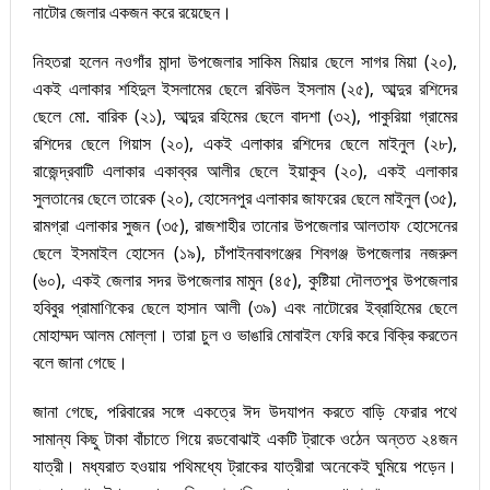
নাটোর জেলার একজন করে রয়েছেন।
নিহতরা হলেন নওগাঁর মান্দা উপজেলার সাকিম মিয়ার ছেলে সাগর মিয়া (২০),
একই এলাকার শহিদুল ইসলামের ছেলে রবিউল ইসলাম (২৫), আব্দুর রশিদের
ছেলে মো. বারিক (২১), আব্দুর রহিমের ছেলে বাদশা (৩২), পাকুরিয়া গ্রামের
রশিদের ছেলে গিয়াস (২০), একই এলাকার রশিদের ছেলে মাইনুল (২৮),
রাজেন্দ্রবাটি এলাকার একাব্বর আলীর ছেলে ইয়াকুব (২০), একই এলাকার
সুলতানের ছেলে তারেক (২০), হোসেনপুর এলাকার জাফরের ছেলে মাইনুল (৩৫),
রামগ্রা এলাকার সুজন (৩৫), রাজশাহীর তানোর উপজেলার আলতাফ হোসেনের
ছেলে ইসমাইল হোসেন (১৯), চাঁপাইনবাবগঞ্জের শিবগঞ্জ উপজেলার নজরুল
(৬০), একই জেলার সদর উপজেলার মামুন (৪৫), কুষ্টিয়া দৌলতপুর উপজেলার
হবিবুর প্রামাণিকের ছেলে হাসান আলী (৩৯) এবং নাটোরের ইব্রাহিমের ছেলে
মোহাম্মদ আলম মোল্লা। তারা চুল ও ভাঙারি মোবাইল ফেরি করে বিক্রি করতেন
বলে জানা গেছে।
জানা গেছে, পরিবারের সঙ্গে একত্রে ঈদ উদযাপন করতে বাড়ি ফেরার পথে
সামান্য কিছু টাকা বাঁচাতে গিয়ে রডবোঝাই একটি ট্রাকে ওঠেন অন্তত ২৪জন
যাত্রী। মধ্যরাত হওয়ায় পথিমধ্যে ট্রাকের যাত্রীরা অনেকেই ঘুমিয়ে পড়েন।