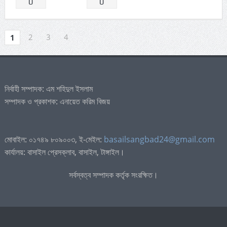
0
0
2
3
4
1
নির্বাহী সম্পাদক: এম শহিদুল ইসলাম
সম্পাদক ও প্রকাশক: এনায়েত করিম বিজয়
মোবাইল: ০১৭৪৯ ৮০৯০০৩, ই-মেইল:
basailsangbad24@gmail.com
কার্যালয়: বাসাইল প্রেসক্লাব, বাসাইল, টাঙ্গাইল।
সর্বস্বত্ব সম্পাদক কর্তৃক সংরক্ষিত।