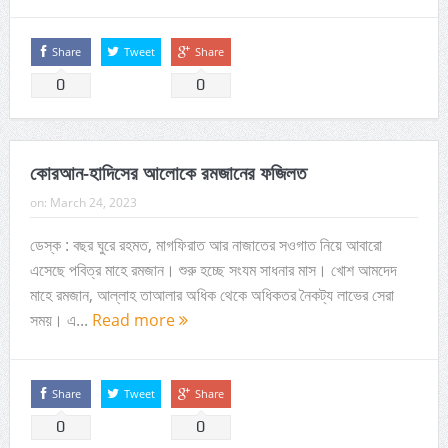
Share
Tweet
Share
0
0
কোরআন-হাদিসের আলোকে রমজানের ফজিলত
on:
March 24, 2023
ডেস্ক : বছর ঘুরে রহমত, মাগফিরাত আর নাজাতের সওগাত নিয়ে আবারো
এসেছে পবিত্র মাহে রমজান। শুরু হচ্ছে সংযম সাধনার মাস। খোশ আমদেদ
মাহে রমজান, আল্লাহ তাআলার অধিক থেকে অধিকতর নৈকট্য লাভের সেরা
সময়। এ...
Read more
Share
Tweet
Share
0
0